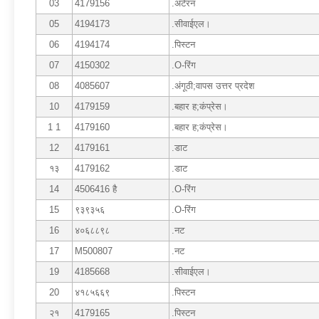
03
4179156
.अटेरन
05
4194173
.सीवाईएल।
06
4194174
.पिस्टन
07
4150302
.O-रिंग
08
4085607
.अंगूठी;वापस उत्तर प्रदेश
10
4179159
.बहार ह;कंप्रेस।
1 1
4179160
.बहार ह;कंप्रेस।
12
4179161
.डाट
१३
4179162
.डाट
14
4506416 है
.O-रिंग
15
९३९३५६
.O-रिंग
16
४०६८८९८
.नट
17
M500807
.नट
19
4185668
.सीवाईएल।
20
४१८५६६९
.पिस्टन
२१
4179165
.पिस्टन