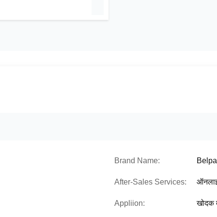
Brand Name:
Belpa
After-Sales Services:
ऑनला
Appliion:
खोदक 