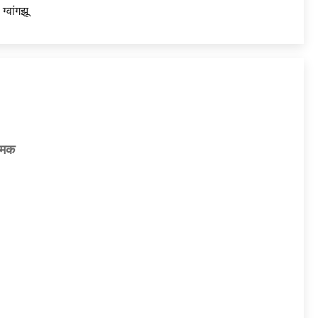
 ग्वांगझू
ामक