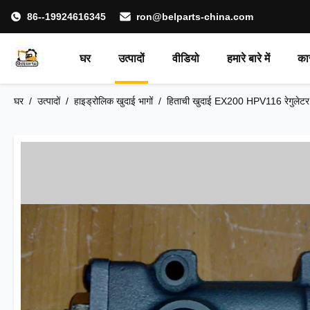
86--19924616345
ron@belparts-china.com
घर
उत्पादों
वीडियो
हमारे बारे में
का
घर
/
उत्पादों
/
हाइड्रोलिक खुदाई भागों
/
हिताची खुदाई EX200 HPV116 रेगुलेटर 