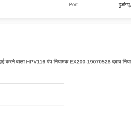
Port:
हुआंगपु,
दाई करने वाला HPV116 पंप नियामक EX200-19070528 दबाव निय