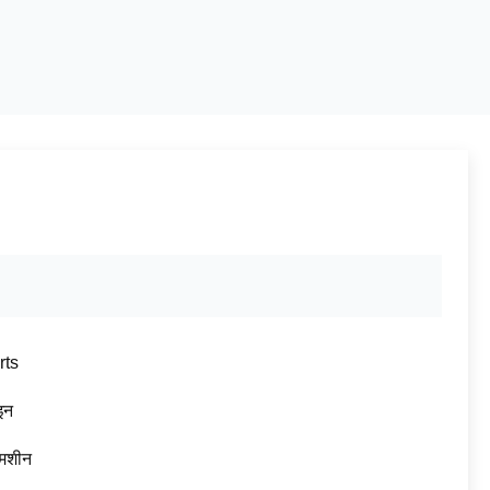
rts
इन
मशीन