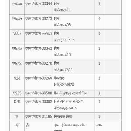
एन८७४
एक्सजेबीएन-00344
पिन
1
पीजेआर411
एन८७५
एक्सजेबीएन-00273
पिन
4
पीजेआर408
N887
एक्सजेबीएन-००२७२
पिन
1
२९५३८०१८१७
एन८९७
एक्सजेबीएन-00343
पिन
1
पीजेआर419
एन८९८
एक्सजेबीएन-00270
पिन
1
पीजेआर7511
924
एक्सजेबीएन-00269
पेंच-सेट
1
PSSSM820
N925
एक्सजेबीएन-00588
पेंच (क्यूआई) -समायोजित
1
079
एक्सजेबीएन-00382
EPPR वाल्व ASSY
1
वी९४०६२८५७८४
क
एक्सजेबीएन-01195
नियामक किट
1
नहीं
@
ईंधन इंजेक्शन पाइप और
एआर