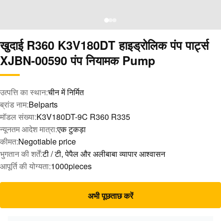
खुदाई R360 K3V180DT हाइड्रोलिक पंप पार्ट्स
XJBN-00590 पंप नियामक Pump
उत्पत्ति का स्थान:
चीन में निर्मित
ब्रांड नाम:
Belparts
मॉडल संख्या:
K3V180DT-9C R360 R335
न्यूनतम आदेश मात्रा:
एक टुकड़ा
कीमत:
Negotiable price
भुगतान की शर्तें:
टी / टी, पेपैल और अलीबाबा व्यापार आश्वासन
आपूर्ति की योग्यता:
1000pieces
अभी पूछताछ करें