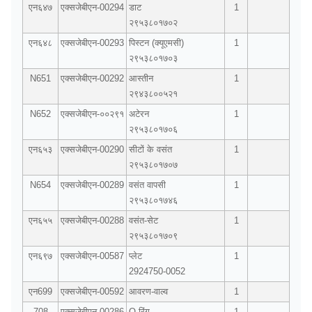
एन६४७
एक्सजेबीएन-00294
डाट
1
२९५३८०१७०२
एन६४८
एक्सजेबीएन-00293
पिस्टन (क्यूएमसी)
1
२९५३८०१७०३
N651
एक्सजेबीएन-00292
आस्तीन
1
२९४३८००५२१
N652
एक्सजेबीएन-००२९१
अटेरन
1
२९५३८०१७०६
एन६५३
एक्सजेबीएन-00290
सीटों के वसंत
1
२९५३८०१७०७
N654
एक्सजेबीएन-00289
वसंत वापसी
1
२९५३८०१७४६
एन६५५
एक्सजेबीएन-00288
वसंत-सेट
1
२९५३८०१७०९
एन६९७
एक्सजेबीएन-00587
प्लेट
1
2924750-0052
एन699
एक्सजेबीएन-00592
आवरण-वाल्व
1
708
एक्सजेबीएन-00286
O-रिंग
1