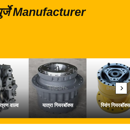
 पुर्जे Manufacturer
त्रण वाल्व
यात्रा गियरबॉक्स
स्विंग गियरबॉक्स