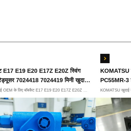
ट E17 E19 E20 E17Z E20Z स्विंग
KOMATSU खुदा
रेड्यूसर 7024418 7024419 मिनी खुदाई
PC55MR-3 हाइ
18-18200 7
ाई OEM के लिए बॉबकैट E17 E19 E20 E17Z E20Z स्विंग
KOMATSU खुदाई के 
ड्यूसर 7024418 7024419
नियंत्रण वाल्व 7