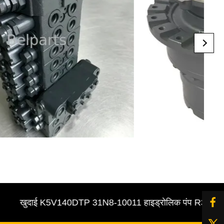
खुदाई K5V140DTP 31N8-10011 हाइड्रोलिक पंप R305-7 पायलट / 