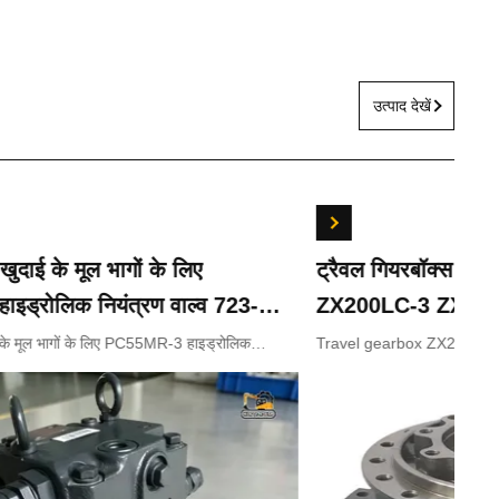
उत्पाद देखें
ई के मूल भागों के लिए
ट्रैवल गियरबॉक्स 
ड्रोलिक नियंत्रण वाल्व 723-
ZX200LC-3 ZX210
23-18-18201 723-18-18202
ZX330-5 9243839
मूल भागों के लिए PC55MR-3 हाइड्रोलिक
Travel gearbox ZX240LC
23-18-18200 723-18-18201 723-18-18202
ZX210LC-5G ZX330-3 ZX
9281920 9281921
9233692 9281920 9281921
Appliion Excavator Part n
ZX240LC-3 ZX250LC-5G 
ZX330-3 ZX330-5 Part n
9233692 9281920 9281921