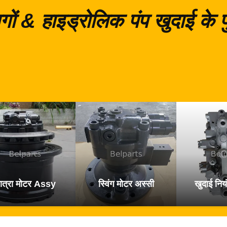
गों & हाइड्रोलिक पंप खुदाई के
ात्रा मोटर Assy
स्विंग मोटर अस्सी
खुदाई नियं