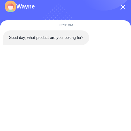
फ़ोन नंबर
Wayne
कंपनी का नाम
12:56 AM
Good day, what product are you looking for?
संदेश
*
संदेश भेजें
घर
उत्पादों
वीडियो
हमारे बारे में
कारखाना भ्रमण
गुणवत्ता नियंत्रण
संपर्क करें