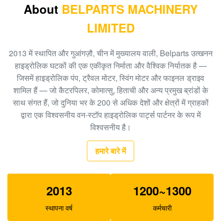
A8VO200 DH420
About
BELPARTS MACHINERY
LIMITED
708-1L-00413 हाइड्रोलिक गियर पंप, एचपीवी 95 हाइड्रोलिक
पंप
2013 में स्थापित और गुआंगज़ौ, चीन में मुख्यालय वाली, Belparts उत्खनन
खुदाई करने वाला HPV160 हाइड्रोलिक बाहरी गियर पंप 704-23-
हाइड्रोलिक घटकों की एक एकीकृत निर्माता और वैश्विक निर्यातक है —
30601
जिसमें हाइड्रोलिक पंप, ट्रैवल मोटर, स्विंग मोटर और फाइनल ड्राइव
शामिल हैं — जो कैटरपिलर, कोमात्सु, हिताची और अन्य प्रमुख ब्रांडों के
EC210 EC240 खुदाई मुख्य नियंत्रण वाल्व VOE14532821
साथ संगत हैं, जो दुनिया भर के 200 से अधिक देशों और क्षेत्रों में ग्राहकों
PC300-6 खुदाई गियर प्रकार हाइड्रोलिक पंप PHV132 708-
द्वारा एक विश्वसनीय वन-स्टॉप हाइड्रोलिक पार्ट्स पार्टनर के रूप में
2H-00181
विश्वसनीय है।
१०० नया ईसी२९०बीएलसी खुदाई नियंत्रण वाल्व १४५११४३९
हमारे बारे में
XJBN-00385 खुदाई के लिए हाइड्रोलिक गियर पंप K3V63
SK100-1 R130
2013
1200~1300
स्थापना वर्ष
कर्मचारी