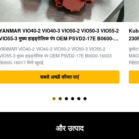
Kubota U20-3 U25-3 अंतिम ड्राइव KYB MAG-18VP-
230F OEM ट्रैवल मोटर B0240-18076 RB511-61290
RB559-61290 RC157-78000 मिनी खुदाई भागों के लिए
कुबोटा U20-3 U25-3 मिनी खुदाई मशीन के पुर्जों के लिए अंतिम ड्राइव KYB
MAG-18VP-230F ट्रैवल मोटर B0240-18076 RB511-61290
RB559-61290 RC157-78000
सबसे अच्छी कीमत पाएं
और उत्पाद