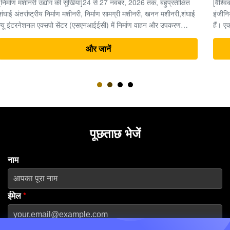
[वैश्विक निर्माण मशीनरी उद्योग अवलोकन] भारी मशीनरी और अर्थमूविंग
इंजीनियरिंग के क्षेत्र में, समय पैसा है, और उत्खननकर्ता पूरी परियोजना का "दिल"
हैं। एक उत्खननकर्ता की जटिल विद्युत प्रणाली के भीतर, अंतिम ड्राइव (ट्रैवल
मोटर और रेड्यूसर असेंबली) उच्च दबाव वाली हाइड्रोलिक ऊर्जा को यांत्रिक
ड्राइविंग बल ...
और जानें
पूछताछ भेजें
नाम
ईमेल
*