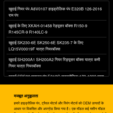
खुदाई गियर पंप A8V0107 हाइड्रोलिक पंप E320B 126-2016
राम पंप
खुदाई के लिए XKAH-01458 रेड्यूसर बॉक्स R150-9
R145CR-9 R140LC-9
खुदाई SK230-6E SK250-6E SK235-7 के लिए
LQ15V00019F यात्रा गियरबॉक्स
खुदाई SH200A1 SH200A2 गियर रिड्यूसर बॉक्स यात्रा कमी
गियर यात्रा गियरबॉक्स
खुदाई SBS80 पायलट पंप E312C हाइड्रोलिक 173-1203 मुख्य
गियर पंप gear
खुदाई करने वाला AP12 हाइड्रोलिक गियर पंप E320 E325
मजबूत अनुकूलता
087-4719 हाइड्रोलिक पंप
हमारे हाइड्रोलिक पंप, ट्रैवल मोटर्स और स्विंग मोटर्स को OEM उत्पादों के
आधार पर विकसित और अपग्रेड किया गया है। एक मॉडल कई मशीन मॉडल
4278696 हाइड्रोलिक गियर पंप, ZX225 ZX180 ZX210W के