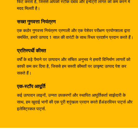
फिट करता है, जिससे आपको स्टॉक दबाव और इन्वेंट्री लागत को कम करने में
लिए वाणिज्यिक राम पंप
मदद मिलती है।
खुदाई करने वाला EC240B छोटा गियर रिडक्शन बॉक्स
सख्त गुणवत्ता नियंत्रण
14528735 V0E14575732 SA7117-34050
एक कठोर गुणवत्ता नियंत्रण प्रणाली और एक पेशेवर परीक्षण प्रयोगशाला द्वारा
समर्थित, हमारे उत्पाद 1 साल की वारंटी के साथ स्थिर प्रदर्शन प्रदान करते हैं।
708-25-04014 औद्योगिक गियर पंप, खुदाई पीसी200-5 के लिए
हाइड्रोलिक पिस्टन पंप
प्रतिस्पर्धी कीमत
खुदाई पीसी200-3 हाइड्रोलिक गियर पंप 708-25-0106410
वर्षों के बड़े पैमाने पर उत्पादन और संचित अनुभव ने हमारी विनिर्माण लागतों को
काफी कम कर दिया है, जिससे हम सस्ती कीमतों पर उत्कृष्ट उत्पाद पेश कर
खुदाई करने वाला ZX200 9233687 ट्रैवल गियरबॉक्स,
सकते हैं।
9233688 स्पीड रिडक्शन गियरबॉक्स:
एक-स्टॉप आपूर्ति
पीसी200-6 पीसी200-7 गियर स्पीड रेड्यूसर, मोटर रेड्यूसर
कई उत्पादन लाइनों, उन्नत उपकरणों और स्थापित आपूर्तिकर्ता साझेदारी के
गियरबॉक्स 20Y-27-00301
साथ, हम खुदाई भागों की एक पूरी श्रृंखला प्रदान करते हैंअंडरवियर पार्ट्स और
इलेक्ट्रिकल पार्ट्स.
GM38VB-A-79-131 SK200-8 SK210-8 . के लिए अंतिम
ड्राइव गियरबॉक्स
E330C E345 1932702 1948383 हाइड्रोलिक स्पेयर पार्ट्स