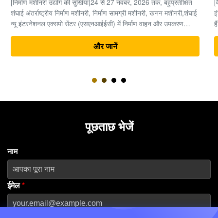
[वैश्विक निर्माण मशीनरी उद्योग अवलोकन] भारी मशीनरी और अर्थमूविंग
इंजीनियरिंग के क्षेत्र में, समय पैसा है, और उत्खननकर्ता पूरी परियोजना का "दिल"
हैं। एक उत्खननकर्ता की जटिल विद्युत प्रणाली के भीतर, अंतिम ड्राइव (ट्रैवल
मोटर और रेड्यूसर असेंबली) उच्च दबाव वाली हाइड्रोलिक ऊर्जा को यांत्रिक
ड्राइविंग बल ...
और जानें
पूछताछ भेजें
नाम
ईमेल
*