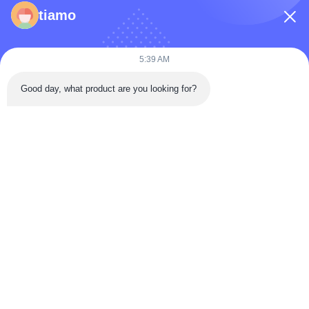
फ़ोन नंबर
tiamo
कंपनी का नाम
5:39 AM
Good day, what product are you looking for?
संदेश
*
संदेश भेजें
घर
उत्पादों
वीडियो
हमारे बारे में
कारखाना भ्रमण
गुणवत्ता नियंत्रण
संपर्क करें