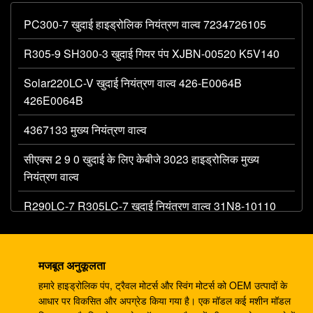
PC300-7 खुदाई हाइड्रोलिक नियंत्रण वाल्व 7234726105
R305-9 SH300-3 खुदाई गियर पंप XJBN-00520 K5V140
Solar220LC-V खुदाई नियंत्रण वाल्व 426-E0064B
426E0064B
4367133 मुख्य नियंत्रण वाल्व
सीएक्स 2 9 0 खुदाई के लिए केबीजे 3023 हाइड्रोलिक मुख्य
नियंत्रण वाल्व
R290LC-7 R305LC-7 खुदाई नियंत्रण वाल्व 31N8-10110
MCV
खुदाई के लिए 708-1W-00042 हाइड्रोलिक गियर पंप PC60 7
मजबूत अनुकूलता
PC75
हमारे हाइड्रोलिक पंप, ट्रैवल मोटर्स और स्विंग मोटर्स को OEM उत्पादों के
एचपीवी55 खुदाई मशीन के पुर्जे पीसी120-3 पीसी120-5 गियर पंप
आधार पर विकसित और अपग्रेड किया गया है। एक मॉडल कई मशीन मॉडल