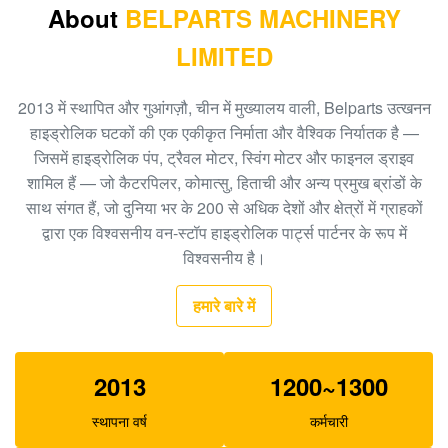
About
BELPARTS MACHINERY
9122781
LIMITED
हिताची खुदाई EX200 HPV116 रेगुलेटर स्पेयर पार्ट्स
19070528
2013 में स्थापित और गुआंगज़ौ, चीन में मुख्यालय वाली, Belparts उत्खनन
K3V63DT हाइड्रोलिक पंप नियामक, E312 खुदाई हाइड्रोलिक
हाइड्रोलिक घटकों की एक एकीकृत निर्माता और वैश्विक निर्यातक है —
पंप पार्ट्स SA8230-09140
जिसमें हाइड्रोलिक पंप, ट्रैवल मोटर, स्विंग मोटर और फाइनल ड्राइव
शामिल हैं — जो कैटरपिलर, कोमात्सु, हिताची और अन्य प्रमुख ब्रांडों के
खुदाई R360 K3V180DT हाइड्रोलिक पंप पार्ट्स XJBN-00590
साथ संगत हैं, जो दुनिया भर के 200 से अधिक देशों और क्षेत्रों में ग्राहकों
पंप नियामक Pump
द्वारा एक विश्वसनीय वन-स्टॉप हाइड्रोलिक पार्ट्स पार्टनर के रूप में
विश्वसनीय है।
E320C खुदाई के लिए SBS120 हाइड्रोलिक पंप परख 1262016
हमारे बारे में
2013
1200~1300
स्थापना वर्ष
कर्मचारी