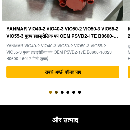
Kubota U20-3 U25-3 अंतिम ड्राइव KYB MAG-18VP-
230F OEM ट्रैवल मोटर B0240-18076 RB511-61290
RB559-61290 RC157-78000 मिनी खुदाई भागों के लिए
कुबोटा U20-3 U25-3 मिनी खुदाई मशीन के पुर्जों के लिए अंतिम ड्राइव KYB
MAG-18VP-230F ट्रैवल मोटर B0240-18076 RB511-61290
RB559-61290 RC157-78000
सबसे अच्छी कीमत पाएं
और उत्पाद