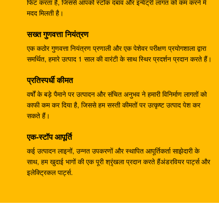
पायलट पंप 708-23-04014 कोमात्सु के लिए
फिट करता है, जिससे आपको स्टॉक दबाव और इन्वेंट्री लागत को कम करने में
मदद मिलती है।
ZX330-3 ZX330-5G ZX450 खुदाई नियंत्रण वाल्व 4625137
सख्त गुणवत्ता नियंत्रण
YA00000734
एक कठोर गुणवत्ता नियंत्रण प्रणाली और एक पेशेवर परीक्षण प्रयोगशाला द्वारा
खुदाई PC40MR-2 हाइड्रोलिक मुख्य नियंत्रण वाल्व 1001-5500
समर्थित, हमारे उत्पाद 1 साल की वारंटी के साथ स्थिर प्रदर्शन प्रदान करते हैं।
ZX300 . के लिए HPV145G प्रेशर पंप रेगुलेटर ९१९५२४३
प्रतिस्पर्धी कीमत
वर्षों के बड़े पैमाने पर उत्पादन और संचित अनुभव ने हमारी विनिर्माण लागतों को
Belparts ZX200 HPV0102 हाइड्रोलिक पंप नियामक
काफी कम कर दिया है, जिससे हम सस्ती कीमतों पर उत्कृष्ट उत्पाद पेश कर
9181608
सकते हैं।
खुदाई करने वाला E304CR स्विंग मोटर परख E304 हाइड्रोलिक
एक-स्टॉप आपूर्ति
स्विंग कमी परख
कई उत्पादन लाइनों, उन्नत उपकरणों और स्थापित आपूर्तिकर्ता साझेदारी के
साथ, हम खुदाई भागों की एक पूरी श्रृंखला प्रदान करते हैंअंडरवियर पार्ट्स और
210Kg SK250 खुदाई नियंत्रण वाल्व B44014B KMX15YD
इलेक्ट्रिकल पार्ट्स.
550 किलो ईसी 460 हाइड्रोलिक कंट्रोल वाल्व असेंबली
14699704
हिताची खुदाई EX300-2 HPV145 हाइड्रोलिक पंप नियामक