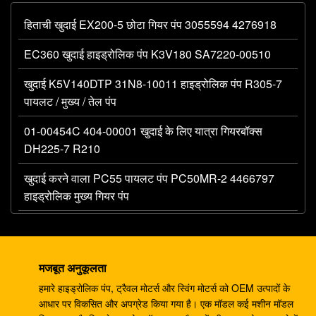
हिताची खुदाई EX200-5 छोटा गियर पंप 3055594 4276918
EC360 खुदाई हाइड्रोलिक पंप K3V180 SA7220-00510
खुदाई K5V140DTP 31N8-10011 हाइड्रोलिक पंप R305-7
पायलट / मुख्य / तेल पंप
01-00454C 404-00001 खुदाई के लिए यात्रा गियरबॉक्स
DH225-7 R210
खुदाई करने वाला PC55 पायलट पंप PC50MR-2 4466797
हाइड्रोलिक मुख्य गियर पंप
खुदाई 330C A8V0200 पायलट पंप E330C हाइड्रोलिक
E345B 274-2491 345 राम पंप DH420
मजबूत अनुकूलता
खुदाई करने वाला DH220-5 DH220-7 ट्रैवल गियरबॉक्स
हमारे हाइड्रोलिक पंप, ट्रैवल मोटर्स और स्विंग मोटर्स को OEM उत्पादों के
EC210 SANY235 S220LC-5
आधार पर विकसित और अपग्रेड किया गया है। एक मॉडल कई मशीन मॉडल