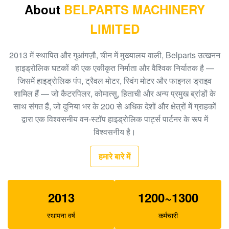
About
BELPARTS MACHINERY
खुदाई पायलट पंप PC40-6 राम पंप PC40 705-41-08010
LIMITED
हाइड्रोलिक गियर पंप
खुदाई गियर पंप EC480D EC360 हाइड्रोलिक SA7220-
2013 में स्थापित और गुआंगज़ौ, चीन में मुख्यालय वाली, Belparts उत्खनन
00510 मुख्य पंप
हाइड्रोलिक घटकों की एक एकीकृत निर्माता और वैश्विक निर्यातक है —
जिसमें हाइड्रोलिक पंप, ट्रैवल मोटर, स्विंग मोटर और फाइनल ड्राइव
खुदाई EC140B XCM150 यात्रा गियरबॉक्स MBEB170
शामिल हैं — जो कैटरपिलर, कोमात्सु, हिताची और अन्य प्रमुख ब्रांडों के
VOE14573820 यात्रा में कमी
साथ संगत हैं, जो दुनिया भर के 200 से अधिक देशों और क्षेत्रों में ग्राहकों
खुदाई EC460 पायलट पंप हाइड्रोलिक गियर पंप SA8230-
द्वारा एक विश्वसनीय वन-स्टॉप हाइड्रोलिक पार्ट्स पार्टनर के रूप में
08830 राम पंपram
विश्वसनीय है।
खुदाई करने वाला SK140-8 SK140SR ट्रैवल गियरबॉक्स
हमारे बारे में
YY15V00035F1
E325C E324 200-3343 . के लिए Belparts SBS140 खुदाई
2013
1200~1300
पायलट पंप
स्थापना वर्ष
कर्मचारी