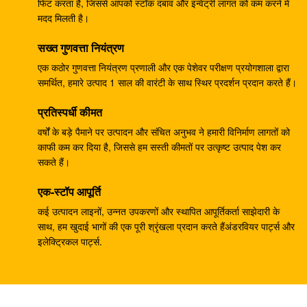
133-6907 हाइड्रोलिक राम पंप, खुदाई के लिए हाइड्रोलिक पंप
फिट करता है, जिससे आपको स्टॉक दबाव और इन्वेंट्री लागत को कम करने में
मदद मिलती है।
E330B E345
सख्त गुणवत्ता नियंत्रण
खुदाई हाइड्रोलिक मुख्य पंप DH370-9 370-9 गियर पंप DH370-
7 370-7 K9005449 पायलट पंप
एक कठोर गुणवत्ता नियंत्रण प्रणाली और एक पेशेवर परीक्षण प्रयोगशाला द्वारा
समर्थित, हमारे उत्पाद 1 साल की वारंटी के साथ स्थिर प्रदर्शन प्रदान करते हैं।
खुदाई करने वाला SH265 SH260 ​​ट्रैवल गियरबॉक्स E110B
प्रतिस्पर्धी कीमत
995351 गियरबॉक्स में कमी
वर्षों के बड़े पैमाने पर उत्पादन और संचित अनुभव ने हमारी विनिर्माण लागतों को
खुदाई करने वाला PSVD2-17E हाइड्रोलिक राम पंप PSVD2
काफी कम कर दिया है, जिससे हम सस्ती कीमतों पर उत्कृष्ट उत्पाद पेश कर
EC35 VOE11806089 गियर पंप
सकते हैं।
खुदाई करने वाला E312V1 E312V2 यात्रा में कमी 1107079
एक-स्टॉप आपूर्ति
1107080 यात्रा गियरबॉक्स
कई उत्पादन लाइनों, उन्नत उपकरणों और स्थापित आपूर्तिकर्ता साझेदारी के
साथ, हम खुदाई भागों की एक पूरी श्रृंखला प्रदान करते हैंअंडरवियर पार्ट्स और
खुदाई K1011413A यात्रा गियरबॉक्स DH258-7 DX260
इलेक्ट्रिकल पार्ट्स.
DH255-5 DX255LC
खुदाई R110-7 यात्रा में कमी XJDG-00001 31N3-40040
यात्रा गियरबॉक्स