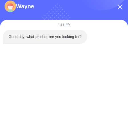
फ़ोन नंबर
Wayne
कंपनी का नाम
4:33 PM
Good day, what product are you looking for?
संदेश
*
संदेश भेजें
घर
उत्पादों
वीडियो
हमारे बारे में
कारखाना भ्रमण
गुणवत्ता नियंत्रण
संपर्क करें