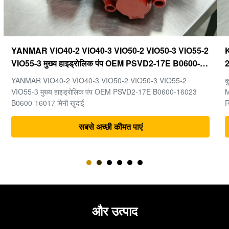
Kubota U20-3 U25-3 अंतिम ड्राइव KYB MAG-18VP-
230F OEM ट्रैवल मोटर B0240-18076 RB511-61290
RB559-61290 RC157-78000 मिनी खुदाई भागों के लिए
कुबोटा U20-3 U25-3 मिनी खुदाई मशीन के पुर्जों के लिए अंतिम ड्राइव KYB
MAG-18VP-230F ट्रैवल मोटर B0240-18076 RB511-61290
RB559-61290 RC157-78000
सबसे अच्छी कीमत पाएं
और उत्पाद