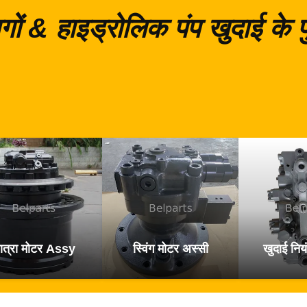
गों & हाइड्रोलिक पंप खुदाई के
ात्रा मोटर Assy
स्विंग मोटर अस्सी
खुदाई नियं