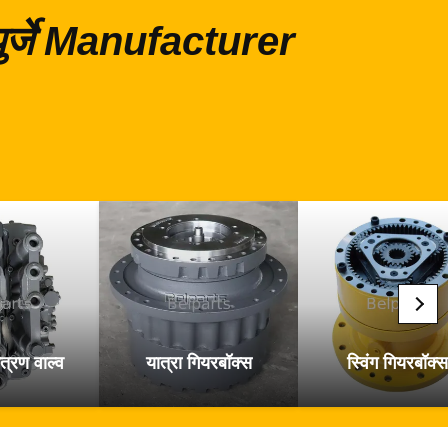
 पुर्जे Manufacturer
त्रण वाल्व
यात्रा गियरबॉक्स
स्विंग गियरबॉक्स