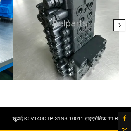
खुदाई K5V140DTP 31N8-10011 हाइड्रोलिक पंप R305-7 पायलट / 