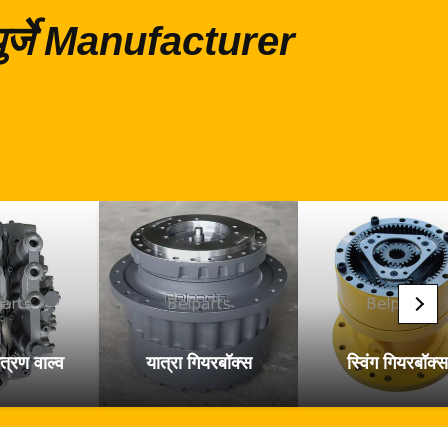
 पुर्जे Manufacturer
त्रण वाल्व
यात्रा गियरबॉक्स
स्विंग गियरबॉक्स