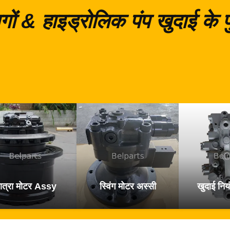
गों & हाइड्रोलिक पंप खुदाई के
ात्रा मोटर Assy
स्विंग मोटर अस्सी
खुदाई नियं