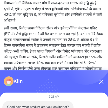
विभाजक) की वैश्विक बाजार मांग में साल-दर-साल 35% की वृद्धि हुई है।
इनमें से, एशिया-प्रशांत क्षेत्र में गहन बुनियादी ढांचा परियोजनाओं के कारण
42% की मांग वृद्धि दर है, जो परिपक्व यूरोपीय और अमेरिकी बाजारों से कहीं
अधिक है।
इसी समय, रिमोट डायग्नोस्टिक सेंसर और इलेक्ट्रॉनिक कंट्रोल यूनिट
(ECU) जैसे बुद्धिमान भागों की पैठ दर लगातार बढ़ रही है, वर्तमान में वैश्विक
मौजूदा उत्खननकर्ता स्टॉक में उनकी स्थापना दर 28% से अधिक है। ये
हिस्से वास्तविक समय में उपकरण संचालन डेटा एकत्र कर सकते हैं ताकि
फॉल्ट अर्ली वार्निंग, ईंधन खपत निगरानी और रिमोट ऑपरेशन और रखरखाव
को महसूस किया जा सके, जिससे मशीन मालिकों को डाउनटाइम 15% और
व्यापक परिचालन लागत 12% तक कम करने में मदद मिलती है, जिससे
खनन और निर्माण जैसे उच्च-तीव्रता वाले संचालन परिदृश्यों में लोकप्रियता
हासिल होती है।
Kiin
बाजार के अवसरों को भुनाने के लिए, कैटरपिलर और कोमात्सु जैसे
अंतर्राष्ट्रीय उद्यमों ने "पर्यावरण संरक्षण + इंटेलिजेंस" को एकीकृत करने वाले
एक्सेसरी सेट लॉन्च किए हैं। सानी और XCMG जैसे घरेलू नेताओं ने भी
5:28 AM
अनुसंधान और विकास निवेश बढ़ाया है। उनके स्वतंत्र रूप से विकसित
बुद्धिमान डायग्नोस्टिक सेंसर 20% लागत में कमी के साथ अंतरराष्ट्रीय
Good day, what product are you looking for?