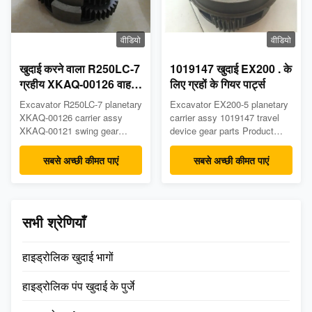
वीडियो
वीडियो
खुदाई करने वाला R250LC-7
1019147 खुदाई EX200 . के
ग्रहीय XKAQ-00126 वाहक
लिए ग्रहों के गियर पार्ट्स
परख XKAQ-00121 स्विंग
Excavator R250LC-7 planetary
Excavator EX200-5 planetary
गियर भागों
XKAQ-00126 carrier assy
carrier assy 1019147 travel
XKAQ-00121 swing gear
device gear parts Product
Parts Product Description
Description Product name:
Product name: planetary
planetary carrier assy Place
सबसे अच्छी कीमत पाएं
सबसे अच्छी कीमत पाएं
carrier assy Place of Origin:
of Origin: China(mainland)
China(mainland) Model:
Model: EX200-5 Part number:
R250LC-7 Part number:
1019147 MOQ: 1 PCS
XKAQ-00121 XKAQ-00126
Payment term: T/T &
सभी श्रेणियाँ
MOQ: 1 PCS Payment term:
PayPal& Trade Assurance
T/T & PayPal& Trade
Delivery time: Within 2 days
Assurance Delivery time:
after receiving ...
हाइड्रोलिक खुदाई भागों
Within 2 ...
हाइड्रोलिक पंप खुदाई के पुर्जे