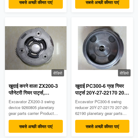
Place of Origin:
सबसे अच्छी कीमत पाएं
सबसे अच्छी कीमत पाएं
China(mainland) Model: EX60
Part number: 2024086
3039391 MOQ: 1 PCS
Payment term: T/T &
PayPal& Trade Assurance
Delivery time: Within 2 days
after receiving the payment ...
वीडियो
वीडियो
खुदाई करने वाला ZX200-3
खुदाई PC300-6 ग्रह गियर
प्लैनेटरी गियर पार्ट्स,
पार्ट्स 20Y-27-22170 207-
9260805 प्लैनेट कैरियर गियर
26-62190
Excavator ZX200-3 swing
Excavator PC300-6 swing
device 9260805 planetary
reducer 20Y-27-22170 207-26-
gear parts carrier Product
62190 planetary gear parts
Description Product name:
Product Description Product
planetary carrier assy Place
name: planetary carrier assy
सबसे अच्छी कीमत पाएं
सबसे अच्छी कीमत पाएं
of Origin: China(mainland)
Place of Origin:
Model: ZX200-3 Part number:
China(mainland) Model: