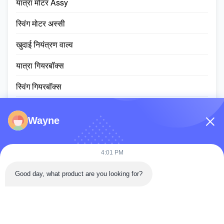
यात्रा मोटर Assy
स्विंग मोटर अस्सी
खुदाई नियंत्रण वाल्व
यात्रा गियरबॉक्स
स्विंग गियरबॉक्स
प्लैनेटरी गियर पार्ट्स
Wayne
ईसीयू नियंत्रक
खुदाई मशीन की मॉनिटर स्क्रीन
4:01 PM
हाइड्रोलिक सिलेंडर assy
Good day, what product are you looking for?
स्लीविंग रिंग असर
डीजल इंजन असेंबली