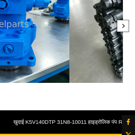
खुदाई K5V140DTP 31N8-10011 हाइड्रोलिक पंप R305-7 पायलट /