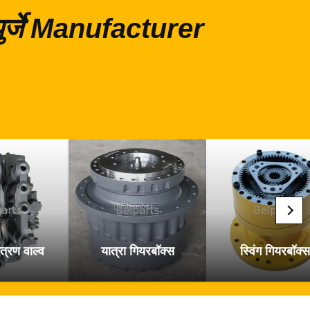
 पुर्जे Manufacturer
त्रण वाल्व
यात्रा गियरबॉक्स
स्विंग गियरबॉक्स