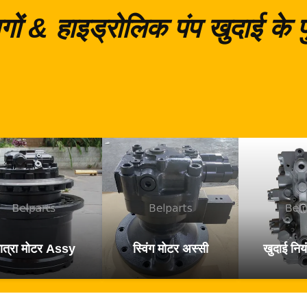
गों & हाइड्रोलिक पंप खुदाई के
ात्रा मोटर Assy
स्विंग मोटर अस्सी
खुदाई नियं