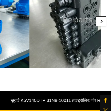
खुदाई K5V140DTP 31N8-10011 हाइड्रोलिक पंप R305-7 पायलट / 