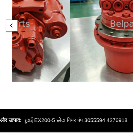
िताची खुदाई EX200-5 छोटा गियर पंप 3055594 4276918
और उत्पाद: