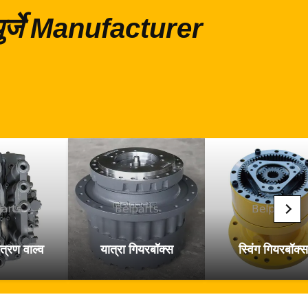
 पुर्जे Manufacturer
त्रण वाल्व
यात्रा गियरबॉक्स
स्विंग गियरबॉक्स