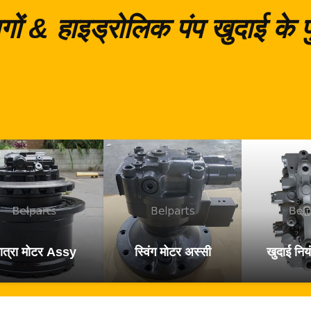
गों & हाइड्रोलिक पंप खुदाई के
ात्रा मोटर Assy
स्विंग मोटर अस्सी
खुदाई नियं