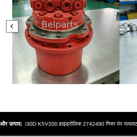
दाई E330D K5V200 हाइड्रोलिक 2742490 गियर पंप पायलट पंप pi
और उत्पाद: