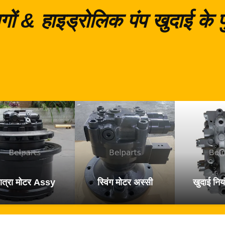
गों & हाइड्रोलिक पंप खुदाई के
ात्रा मोटर Assy
स्विंग मोटर अस्सी
खुदाई नियं