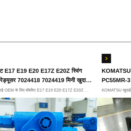
ट E17 E19 E20 E17Z E20Z स्विंग
KOMATSU खुदा
रेड्यूसर 7024418 7024419 मिनी खुदाई
PC55MR-3 हाइ
18-18200 7
ाई OEM के लिए बॉबकैट E17 E19 E20 E17Z E20Z स्विंग
KOMATSU खुदाई के 
ड्यूसर 7024418 7024419
नियंत्रण वाल्व 7