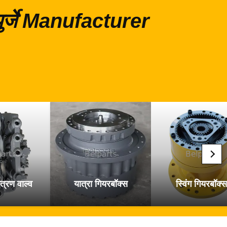
 पुर्जे Manufacturer
त्रण वाल्व
यात्रा गियरबॉक्स
स्विंग गियरबॉक्स