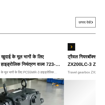
उत्पाद देखें
ई के मूल भागों के लिए
ट्रैवल गियरबॉक्स 
ड्रोलिक नियंत्रण वाल्व 723-
ZX200LC-3 ZX210
23-18-18201 723-18-18202
ZX330-5 9243839
मूल भागों के लिए PC55MR-3 हाइड्रोलिक
Travel gearbox ZX240LC
23-18-18200 723-18-18201 723-18-18202
ZX210LC-5G ZX330-3 ZX
9281920 9281921
9233692 9281920 9281921
Appliion Excavator Part n
ZX240LC-3 ZX250LC-5G 
ZX330-3 ZX330-5 Part n
9233692 9281920 9281921