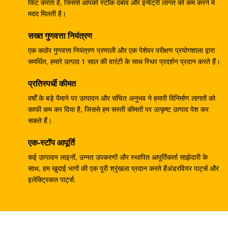
फिट करता है, जिससे आपको स्टॉक दबाव और इन्वेंट्री लागत को कम करने में
लिए वाणिज्यिक राम पंप
मदद मिलती है।
खुदाई करने वाला EC240B छोटा गियर रिडक्शन बॉक्स
सख्त गुणवत्ता नियंत्रण
14528735 V0E14575732 SA7117-34050
एक कठोर गुणवत्ता नियंत्रण प्रणाली और एक पेशेवर परीक्षण प्रयोगशाला द्वारा
समर्थित, हमारे उत्पाद 1 साल की वारंटी के साथ स्थिर प्रदर्शन प्रदान करते हैं।
708-25-04014 औद्योगिक गियर पंप, खुदाई पीसी200-5 के लिए
हाइड्रोलिक पिस्टन पंप
प्रतिस्पर्धी कीमत
खुदाई पीसी200-3 हाइड्रोलिक गियर पंप 708-25-0106410
वर्षों के बड़े पैमाने पर उत्पादन और संचित अनुभव ने हमारी विनिर्माण लागतों को
काफी कम कर दिया है, जिससे हम सस्ती कीमतों पर उत्कृष्ट उत्पाद पेश कर
खुदाई करने वाला ZX200 9233687 ट्रैवल गियरबॉक्स,
सकते हैं।
9233688 स्पीड रिडक्शन गियरबॉक्स:
एक-स्टॉप आपूर्ति
पीसी200-6 पीसी200-7 गियर स्पीड रेड्यूसर, मोटर रेड्यूसर
कई उत्पादन लाइनों, उन्नत उपकरणों और स्थापित आपूर्तिकर्ता साझेदारी के
गियरबॉक्स 20Y-27-00301
साथ, हम खुदाई भागों की एक पूरी श्रृंखला प्रदान करते हैंअंडरवियर पार्ट्स और
इलेक्ट्रिकल पार्ट्स.
GM38VB-A-79-131 SK200-8 SK210-8 . के लिए अंतिम
ड्राइव गियरबॉक्स
E330C E345 1932702 1948383 हाइड्रोलिक स्पेयर पार्ट्स