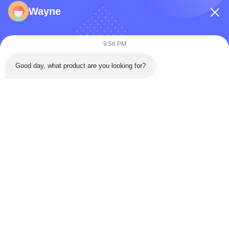
फ़ोन नंबर
Wayne
कंपनी का नाम
9:56 PM
Good day, what product are you looking for?
संदेश
*
संदेश भेजें
घर
उत्पादों
वीडियो
हमारे बारे में
कारखाना भ्रमण
गुणवत्ता नियंत्रण
संपर्क करें