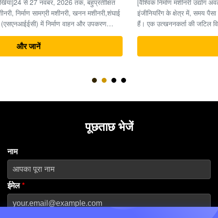
[वैश्विक निर्माण मशीनरी उद्योग अवलोकन] भारी मशीनरी और अर्थमूविंग
इंजीनियरिंग के क्षेत्र में, समय पैसा है, और उत्खननकर्ता पूरी परियोजना का "दिल"
हैं। एक उत्खननकर्ता की जटिल विद्युत प्रणाली के भीतर, अंतिम ड्राइव (ट्रैवल
मोटर और रेड्यूसर असेंबली) उच्च दबाव वाली हाइड्रोलिक ऊर्जा को यांत्रिक
ड्राइविंग बल ...
और जानें
पूछताछ भेजें
नाम
ईमेल
*