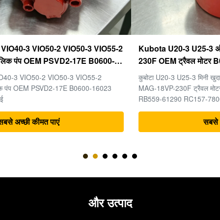
Kubota U20-3 U25-3 अंतिम ड्राइव KYB MAG-18VP-
230F OEM ट्रैवल मोटर B0240-18076 RB511-61290
RB559-61290 RC157-78000 मिनी खुदाई भागों के लिए
कुबोटा U20-3 U25-3 मिनी खुदाई मशीन के पुर्जों के लिए अंतिम ड्राइव KYB
MAG-18VP-230F ट्रैवल मोटर B0240-18076 RB511-61290
RB559-61290 RC157-78000
सबसे अच्छी कीमत पाएं
और उत्पाद