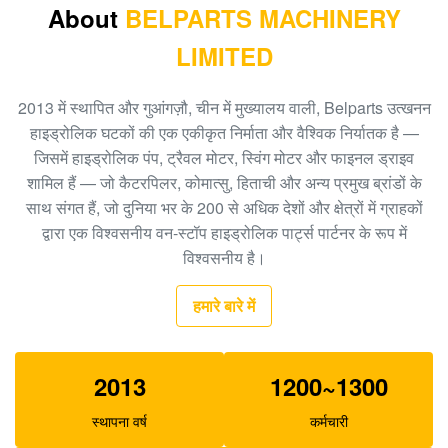
A8VO200 DH420
About
BELPARTS MACHINERY
LIMITED
708-1L-00413 हाइड्रोलिक गियर पंप, एचपीवी 95 हाइड्रोलिक
पंप
2013 में स्थापित और गुआंगज़ौ, चीन में मुख्यालय वाली, Belparts उत्खनन
खुदाई करने वाला HPV160 हाइड्रोलिक बाहरी गियर पंप 704-23-
हाइड्रोलिक घटकों की एक एकीकृत निर्माता और वैश्विक निर्यातक है —
30601
जिसमें हाइड्रोलिक पंप, ट्रैवल मोटर, स्विंग मोटर और फाइनल ड्राइव
शामिल हैं — जो कैटरपिलर, कोमात्सु, हिताची और अन्य प्रमुख ब्रांडों के
EC210 EC240 खुदाई मुख्य नियंत्रण वाल्व VOE14532821
साथ संगत हैं, जो दुनिया भर के 200 से अधिक देशों और क्षेत्रों में ग्राहकों
PC300-6 खुदाई गियर प्रकार हाइड्रोलिक पंप PHV132 708-
द्वारा एक विश्वसनीय वन-स्टॉप हाइड्रोलिक पार्ट्स पार्टनर के रूप में
2H-00181
विश्वसनीय है।
१०० नया ईसी२९०बीएलसी खुदाई नियंत्रण वाल्व १४५११४३९
हमारे बारे में
XJBN-00385 खुदाई के लिए हाइड्रोलिक गियर पंप K3V63
SK100-1 R130
2013
1200~1300
स्थापना वर्ष
कर्मचारी