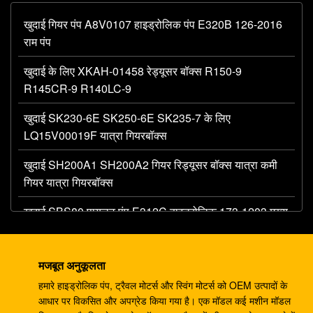
खुदाई गियर पंप A8V0107 हाइड्रोलिक पंप E320B 126-2016
राम पंप
खुदाई के लिए XKAH-01458 रेड्यूसर बॉक्स R150-9
R145CR-9 R140LC-9
खुदाई SK230-6E SK250-6E SK235-7 के लिए
LQ15V00019F यात्रा गियरबॉक्स
खुदाई SH200A1 SH200A2 गियर रिड्यूसर बॉक्स यात्रा कमी
गियर यात्रा गियरबॉक्स
खुदाई SBS80 पायलट पंप E312C हाइड्रोलिक 173-1203 मुख्य
गियर पंप gear
खुदाई करने वाला AP12 हाइड्रोलिक गियर पंप E320 E325
मजबूत अनुकूलता
087-4719 हाइड्रोलिक पंप
हमारे हाइड्रोलिक पंप, ट्रैवल मोटर्स और स्विंग मोटर्स को OEM उत्पादों के
आधार पर विकसित और अपग्रेड किया गया है। एक मॉडल कई मशीन मॉडल
4278696 हाइड्रोलिक गियर पंप, ZX225 ZX180 ZX210W के