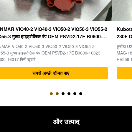
Kubota U20-3 U25-3 अंतिम ड्राइव KYB MAG-18VP-
230F OEM ट्रैवल मोटर B0240-18076 RB511-61290
RB559-61290 RC157-78000 मिनी खुदाई भागों के लिए
कुबोटा U20-3 U25-3 मिनी खुदाई मशीन के पुर्जों के लिए अंतिम ड्राइव KYB
MAG-18VP-230F ट्रैवल मोटर B0240-18076 RB511-61290
RB559-61290 RC157-78000
सबसे अच्छी कीमत पाएं
और उत्पाद