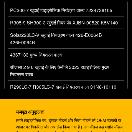
PC300-7 खुदाई हाइड्रोलिक नियंत्रण वाल्व 7234726105
R305-9 SH300-3 खुदाई गियर पंप XJBN-00520 K5V140
Solar220LC-V खुदाई नियंत्रण वाल्व 426-E0064B
426E0064B
4367133 मुख्य नियंत्रण वाल्व
सीएक्स 2 9 0 खुदाई के लिए केबीजे 3023 हाइड्रोलिक मुख्य
नियंत्रण वाल्व
R290LC-7 R305LC-7 खुदाई नियंत्रण वाल्व 31N8-10110
MCV
खुदाई के लिए 708-1W-00042 हाइड्रोलिक गियर पंप PC60 7
मजबूत अनुकूलता
PC75
हमारे हाइड्रोलिक पंप, ट्रैवल मोटर्स और स्विंग मोटर्स को OEM उत्पादों के
एचपीवी55 खुदाई मशीन के पुर्जे पीसी120-3 पीसी120-5 गियर पंप
आधार पर विकसित और अपग्रेड किया गया है। एक मॉडल कई मशीन मॉडल