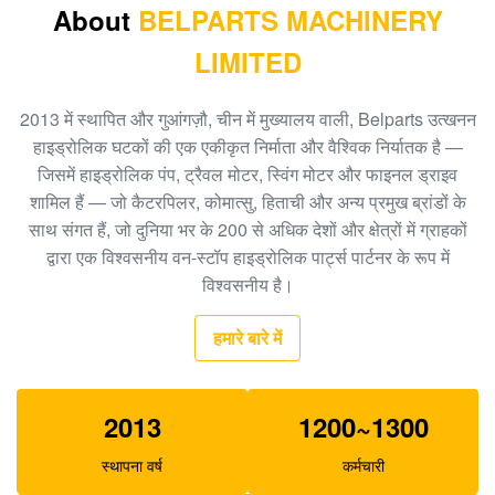
About
BELPARTS MACHINERY
9122781
LIMITED
हिताची खुदाई EX200 HPV116 रेगुलेटर स्पेयर पार्ट्स
19070528
2013 में स्थापित और गुआंगज़ौ, चीन में मुख्यालय वाली, Belparts उत्खनन
K3V63DT हाइड्रोलिक पंप नियामक, E312 खुदाई हाइड्रोलिक
हाइड्रोलिक घटकों की एक एकीकृत निर्माता और वैश्विक निर्यातक है —
पंप पार्ट्स SA8230-09140
जिसमें हाइड्रोलिक पंप, ट्रैवल मोटर, स्विंग मोटर और फाइनल ड्राइव
शामिल हैं — जो कैटरपिलर, कोमात्सु, हिताची और अन्य प्रमुख ब्रांडों के
खुदाई R360 K3V180DT हाइड्रोलिक पंप पार्ट्स XJBN-00590
साथ संगत हैं, जो दुनिया भर के 200 से अधिक देशों और क्षेत्रों में ग्राहकों
पंप नियामक Pump
द्वारा एक विश्वसनीय वन-स्टॉप हाइड्रोलिक पार्ट्स पार्टनर के रूप में
विश्वसनीय है।
E320C खुदाई के लिए SBS120 हाइड्रोलिक पंप परख 1262016
हमारे बारे में
2013
1200~1300
स्थापना वर्ष
कर्मचारी