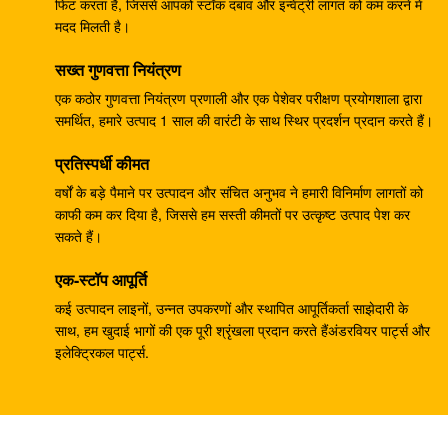
पायलट पंप 708-23-04014 कोमात्सु के लिए
फिट करता है, जिससे आपको स्टॉक दबाव और इन्वेंट्री लागत को कम करने में
मदद मिलती है।
ZX330-3 ZX330-5G ZX450 खुदाई नियंत्रण वाल्व 4625137
सख्त गुणवत्ता नियंत्रण
YA00000734
एक कठोर गुणवत्ता नियंत्रण प्रणाली और एक पेशेवर परीक्षण प्रयोगशाला द्वारा
खुदाई PC40MR-2 हाइड्रोलिक मुख्य नियंत्रण वाल्व 1001-5500
समर्थित, हमारे उत्पाद 1 साल की वारंटी के साथ स्थिर प्रदर्शन प्रदान करते हैं।
ZX300 . के लिए HPV145G प्रेशर पंप रेगुलेटर ९१९५२४३
प्रतिस्पर्धी कीमत
वर्षों के बड़े पैमाने पर उत्पादन और संचित अनुभव ने हमारी विनिर्माण लागतों को
Belparts ZX200 HPV0102 हाइड्रोलिक पंप नियामक
काफी कम कर दिया है, जिससे हम सस्ती कीमतों पर उत्कृष्ट उत्पाद पेश कर
9181608
सकते हैं।
खुदाई करने वाला E304CR स्विंग मोटर परख E304 हाइड्रोलिक
एक-स्टॉप आपूर्ति
स्विंग कमी परख
कई उत्पादन लाइनों, उन्नत उपकरणों और स्थापित आपूर्तिकर्ता साझेदारी के
साथ, हम खुदाई भागों की एक पूरी श्रृंखला प्रदान करते हैंअंडरवियर पार्ट्स और
210Kg SK250 खुदाई नियंत्रण वाल्व B44014B KMX15YD
इलेक्ट्रिकल पार्ट्स.
550 किलो ईसी 460 हाइड्रोलिक कंट्रोल वाल्व असेंबली
14699704
हिताची खुदाई EX300-2 HPV145 हाइड्रोलिक पंप नियामक