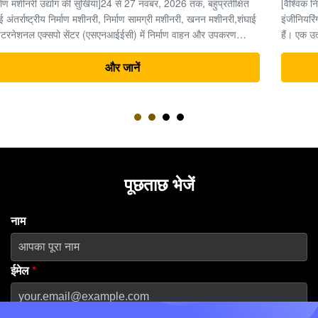
[वैश्विक निर्माण मशीनरी उद्योग अवलोकन] भारी मशीनरी और अर्थमूविंग
इंजीनियरिंग के क्षेत्र में, समय पैसा है, और उत्खननकर्ता पूरी परियोजना का "दिल"
हैं। एक उत्खननकर्ता की जटिल विद्युत प्रणाली के भीतर, अंतिम ड्राइव (ट्रैवल
मोटर और रेड्यूसर असेंबली) उच्च दबाव वाली हाइड्रोलिक ऊर्जा को यांत्रिक
ड्राइविंग बल ...
और जानें
पूछताछ भेजें
नाम
ईमेल
*