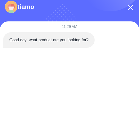
फ़ोन नंबर
tiamo
कंपनी का नाम
11:29 AM
Good day, what product are you looking for?
संदेश
*
संदेश भेजें
घर
उत्पादों
वीडियो
हमारे बारे में
कारखाना भ्रमण
गुणवत्ता नियंत्रण
संपर्क करें