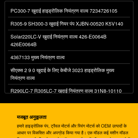
PC300-7 खुदाई हाइड्रोलिक नियंत्रण वाल्व 7234726105
R305-9 SH300-3 खुदाई गियर पंप XJBN-00520 K5V140
Solar220LC-V खुदाई नियंत्रण वाल्व 426-E0064B
426E0064B
4367133 मुख्य नियंत्रण वाल्व
सीएक्स 2 9 0 खुदाई के लिए केबीजे 3023 हाइड्रोलिक मुख्य
नियंत्रण वाल्व
R290LC-7 R305LC-7 खुदाई नियंत्रण वाल्व 31N8-10110
MCV
खुदाई के लिए 708-1W-00042 हाइड्रोलिक गियर पंप PC60 7
मजबूत अनुकूलता
PC75
हमारे हाइड्रोलिक पंप, ट्रैवल मोटर्स और स्विंग मोटर्स को OEM उत्पादों के
एचपीवी55 खुदाई मशीन के पुर्जे पीसी120-3 पीसी120-5 गियर पंप
आधार पर विकसित और अपग्रेड किया गया है। एक मॉडल कई मशीन मॉडल