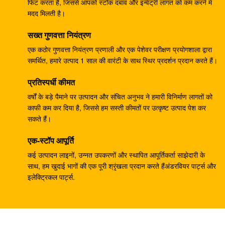
पायलट पंप 708-23-04014 कोमात्सु के लिए
फिट करता है, जिससे आपको स्टॉक दबाव और इन्वेंट्री लागत को कम करने में
मदद मिलती है।
ZX330-3 ZX330-5G ZX450 खुदाई नियंत्रण वाल्व 4625137
सख्त गुणवत्ता नियंत्रण
YA00000734
एक कठोर गुणवत्ता नियंत्रण प्रणाली और एक पेशेवर परीक्षण प्रयोगशाला द्वारा
खुदाई PC40MR-2 हाइड्रोलिक मुख्य नियंत्रण वाल्व 1001-5500
समर्थित, हमारे उत्पाद 1 साल की वारंटी के साथ स्थिर प्रदर्शन प्रदान करते हैं।
ZX300 . के लिए HPV145G प्रेशर पंप रेगुलेटर ९१९५२४३
प्रतिस्पर्धी कीमत
वर्षों के बड़े पैमाने पर उत्पादन और संचित अनुभव ने हमारी विनिर्माण लागतों को
Belparts ZX200 HPV0102 हाइड्रोलिक पंप नियामक
काफी कम कर दिया है, जिससे हम सस्ती कीमतों पर उत्कृष्ट उत्पाद पेश कर
9181608
सकते हैं।
खुदाई करने वाला E304CR स्विंग मोटर परख E304 हाइड्रोलिक
एक-स्टॉप आपूर्ति
स्विंग कमी परख
कई उत्पादन लाइनों, उन्नत उपकरणों और स्थापित आपूर्तिकर्ता साझेदारी के
साथ, हम खुदाई भागों की एक पूरी श्रृंखला प्रदान करते हैंअंडरवियर पार्ट्स और
210Kg SK250 खुदाई नियंत्रण वाल्व B44014B KMX15YD
इलेक्ट्रिकल पार्ट्स.
550 किलो ईसी 460 हाइड्रोलिक कंट्रोल वाल्व असेंबली
14699704
हिताची खुदाई EX300-2 HPV145 हाइड्रोलिक पंप नियामक