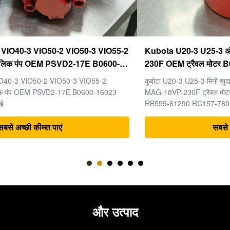
Kubota U20-3 U25-3 अंतिम ड्राइव KYB MAG-18VP-
230F OEM ट्रैवल मोटर B0240-18076 RB511-61290
RB559-61290 RC157-78000 मिनी खुदाई भागों के लिए
कुबोटा U20-3 U25-3 मिनी खुदाई मशीन के पुर्जों के लिए अंतिम ड्राइव KYB
MAG-18VP-230F ट्रैवल मोटर B0240-18076 RB511-61290
RB559-61290 RC157-78000
सबसे अच्छी कीमत पाएं
और उत्पाद