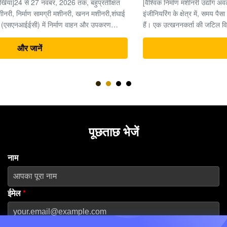
[वैश्विक निर्माण मशीनरी उद्योग अवलोकन] भारी मशीनरी और अर्थमूविंग
इंजीनियरिंग के क्षेत्र में, समय पैसा है, और उत्खननकर्ता पूरी परियोजना का "दिल"
हैं। एक उत्खननकर्ता की जटिल विद्युत प्रणाली के भीतर, अंतिम ड्राइव (ट्रैवल
मोटर और रेड्यूसर असेंबली) उच्च दबाव वाली हाइड्रोलिक ऊर्जा को यांत्रिक
ड्राइविंग बल ...
और जानें
पूछताछ भेजें
नाम
ईमेल
*