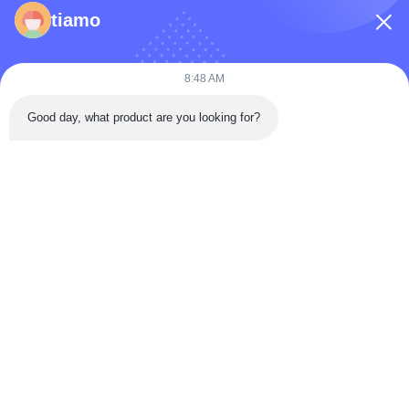
फ़ोन नंबर
tiamo
कंपनी का नाम
8:48 AM
Good day, what product are you looking for?
संदेश
*
संदेश भेजें
घर
उत्पादों
वीडियो
हमारे बारे में
कारखाना भ्रमण
गुणवत्ता नियंत्रण
संपर्क करें