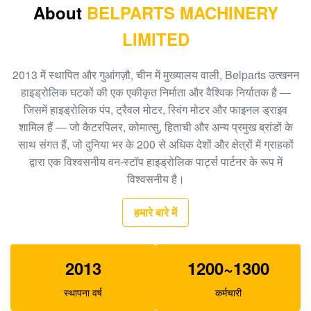
About
BELPARTS MACHINERY
9122781
LIMITED
हिताची खुदाई EX200 HPV116 रेगुलेटर स्पेयर पार्ट्स
19070528
2013 में स्थापित और गुआंगज़ौ, चीन में मुख्यालय वाली, Belparts उत्खनन
K3V63DT हाइड्रोलिक पंप नियामक, E312 खुदाई हाइड्रोलिक
हाइड्रोलिक घटकों की एक एकीकृत निर्माता और वैश्विक निर्यातक है —
पंप पार्ट्स SA8230-09140
जिसमें हाइड्रोलिक पंप, ट्रैवल मोटर, स्विंग मोटर और फाइनल ड्राइव
शामिल हैं — जो कैटरपिलर, कोमात्सु, हिताची और अन्य प्रमुख ब्रांडों के
खुदाई R360 K3V180DT हाइड्रोलिक पंप पार्ट्स XJBN-00590
साथ संगत हैं, जो दुनिया भर के 200 से अधिक देशों और क्षेत्रों में ग्राहकों
पंप नियामक Pump
द्वारा एक विश्वसनीय वन-स्टॉप हाइड्रोलिक पार्ट्स पार्टनर के रूप में
विश्वसनीय है।
E320C खुदाई के लिए SBS120 हाइड्रोलिक पंप परख 1262016
हमारे बारे में
2013
1200~1300
स्थापना वर्ष
कर्मचारी