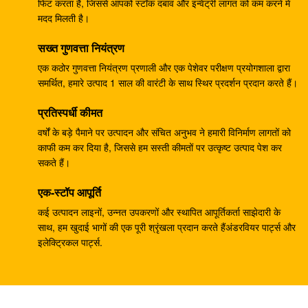
133-6907 हाइड्रोलिक राम पंप, खुदाई के लिए हाइड्रोलिक पंप
फिट करता है, जिससे आपको स्टॉक दबाव और इन्वेंट्री लागत को कम करने में
मदद मिलती है।
E330B E345
सख्त गुणवत्ता नियंत्रण
खुदाई हाइड्रोलिक मुख्य पंप DH370-9 370-9 गियर पंप DH370-
7 370-7 K9005449 पायलट पंप
एक कठोर गुणवत्ता नियंत्रण प्रणाली और एक पेशेवर परीक्षण प्रयोगशाला द्वारा
समर्थित, हमारे उत्पाद 1 साल की वारंटी के साथ स्थिर प्रदर्शन प्रदान करते हैं।
खुदाई करने वाला SH265 SH260 ​​ट्रैवल गियरबॉक्स E110B
प्रतिस्पर्धी कीमत
995351 गियरबॉक्स में कमी
वर्षों के बड़े पैमाने पर उत्पादन और संचित अनुभव ने हमारी विनिर्माण लागतों को
खुदाई करने वाला PSVD2-17E हाइड्रोलिक राम पंप PSVD2
काफी कम कर दिया है, जिससे हम सस्ती कीमतों पर उत्कृष्ट उत्पाद पेश कर
EC35 VOE11806089 गियर पंप
सकते हैं।
खुदाई करने वाला E312V1 E312V2 यात्रा में कमी 1107079
एक-स्टॉप आपूर्ति
1107080 यात्रा गियरबॉक्स
कई उत्पादन लाइनों, उन्नत उपकरणों और स्थापित आपूर्तिकर्ता साझेदारी के
साथ, हम खुदाई भागों की एक पूरी श्रृंखला प्रदान करते हैंअंडरवियर पार्ट्स और
खुदाई K1011413A यात्रा गियरबॉक्स DH258-7 DX260
इलेक्ट्रिकल पार्ट्स.
DH255-5 DX255LC
खुदाई R110-7 यात्रा में कमी XJDG-00001 31N3-40040
यात्रा गियरबॉक्स