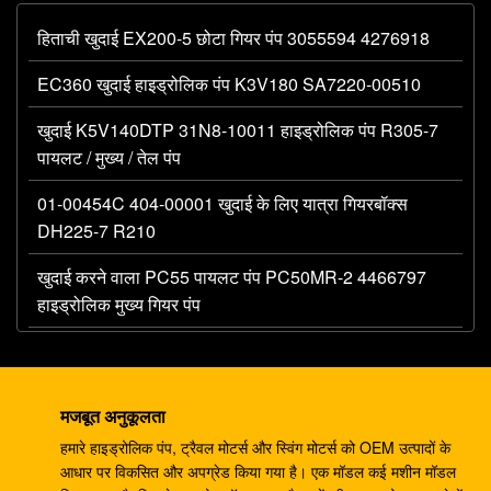
हिताची खुदाई EX200-5 छोटा गियर पंप 3055594 4276918
EC360 खुदाई हाइड्रोलिक पंप K3V180 SA7220-00510
खुदाई K5V140DTP 31N8-10011 हाइड्रोलिक पंप R305-7
पायलट / मुख्य / तेल पंप
01-00454C 404-00001 खुदाई के लिए यात्रा गियरबॉक्स
DH225-7 R210
खुदाई करने वाला PC55 पायलट पंप PC50MR-2 4466797
हाइड्रोलिक मुख्य गियर पंप
खुदाई 330C A8V0200 पायलट पंप E330C हाइड्रोलिक
E345B 274-2491 345 राम पंप DH420
मजबूत अनुकूलता
खुदाई करने वाला DH220-5 DH220-7 ट्रैवल गियरबॉक्स
हमारे हाइड्रोलिक पंप, ट्रैवल मोटर्स और स्विंग मोटर्स को OEM उत्पादों के
EC210 SANY235 S220LC-5
आधार पर विकसित और अपग्रेड किया गया है। एक मॉडल कई मशीन मॉडल