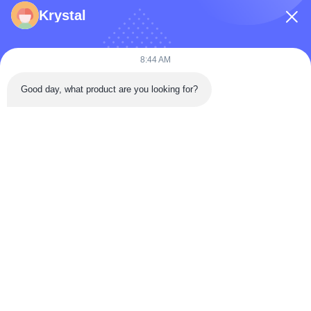
फ़ोन नंबर
Krystal
कंपनी का नाम
8:44 AM
Good day, what product are you looking for?
संदेश
*
संदेश भेजें
घर
उत्पादों
वीडियो
हमारे बारे में
कारखाना भ्रमण
गुणवत्ता नियंत्रण
संपर्क करें