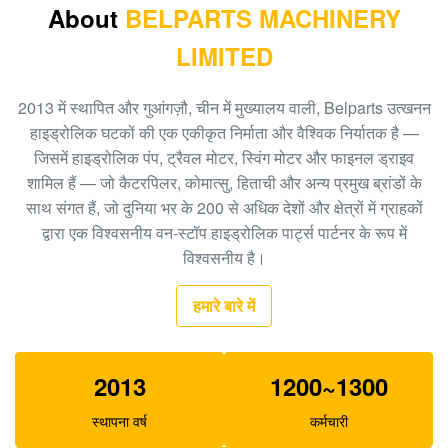
About
BELPARTS MACHINERY
खुदाई पायलट पंप PC40-6 राम पंप PC40 705-41-08010
LIMITED
हाइड्रोलिक गियर पंप
खुदाई गियर पंप EC480D EC360 हाइड्रोलिक SA7220-
2013 में स्थापित और गुआंगज़ौ, चीन में मुख्यालय वाली, Belparts उत्खनन
00510 मुख्य पंप
हाइड्रोलिक घटकों की एक एकीकृत निर्माता और वैश्विक निर्यातक है —
जिसमें हाइड्रोलिक पंप, ट्रैवल मोटर, स्विंग मोटर और फाइनल ड्राइव
खुदाई EC140B XCM150 यात्रा गियरबॉक्स MBEB170
शामिल हैं — जो कैटरपिलर, कोमात्सु, हिताची और अन्य प्रमुख ब्रांडों के
VOE14573820 यात्रा में कमी
साथ संगत हैं, जो दुनिया भर के 200 से अधिक देशों और क्षेत्रों में ग्राहकों
खुदाई EC460 पायलट पंप हाइड्रोलिक गियर पंप SA8230-
द्वारा एक विश्वसनीय वन-स्टॉप हाइड्रोलिक पार्ट्स पार्टनर के रूप में
08830 राम पंपram
विश्वसनीय है।
खुदाई करने वाला SK140-8 SK140SR ट्रैवल गियरबॉक्स
हमारे बारे में
YY15V00035F1
E325C E324 200-3343 . के लिए Belparts SBS140 खुदाई
2013
1200~1300
पायलट पंप
स्थापना वर्ष
कर्मचारी