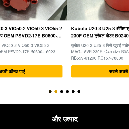
Kubota U20-3 U25-3 अंतिम ड्राइव KYB MAG-18VP-
230F OEM ट्रैवल मोटर B0240-18076 RB511-61290
RB559-61290 RC157-78000 मिनी खुदाई भागों के लिए
कुबोटा U20-3 U25-3 मिनी खुदाई मशीन के पुर्जों के लिए अंतिम ड्राइव KYB
MAG-18VP-230F ट्रैवल मोटर B0240-18076 RB511-61290
RB559-61290 RC157-78000
सबसे अच्छी कीमत पाएं
और उत्पाद