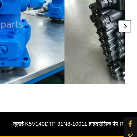
खुदाई K5V140DTP 31N8-10011 हाइड्रोलिक पंप R305-7 पायलट / 