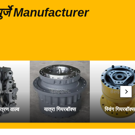
 पुर्जे Manufacturer
त्रण वाल्व
यात्रा गियरबॉक्स
स्विंग गियरबॉक्स