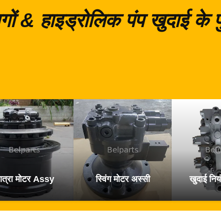
गों & हाइड्रोलिक पंप खुदाई के
ात्रा मोटर Assy
स्विंग मोटर अस्सी
खुदाई नियं