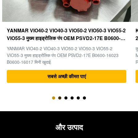
Kubota U20-3 U25-3 अंतिम ड्राइव KYB MAG-18VP-
230F OEM ट्रैवल मोटर B0240-18076 RB511-61290
RB559-61290 RC157-78000 मिनी खुदाई भागों के लिए
कुबोटा U20-3 U25-3 मिनी खुदाई मशीन के पुर्जों के लिए अंतिम ड्राइव KYB
MAG-18VP-230F ट्रैवल मोटर B0240-18076 RB511-61290
RB559-61290 RC157-78000
सबसे अच्छी कीमत पाएं
और उत्पाद