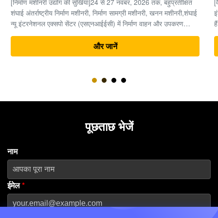
[वैश्विक निर्माण मशीनरी उद्योग अवलोकन] भारी मशीनरी और अर्थमूविंग
इंजीनियरिंग के क्षेत्र में, समय पैसा है, और उत्खननकर्ता पूरी परियोजना का "दिल"
हैं। एक उत्खननकर्ता की जटिल विद्युत प्रणाली के भीतर, अंतिम ड्राइव (ट्रैवल
मोटर और रेड्यूसर असेंबली) उच्च दबाव वाली हाइड्रोलिक ऊर्जा को यांत्रिक
ड्राइविंग बल ...
और जानें
पूछताछ भेजें
नाम
ईमेल
*