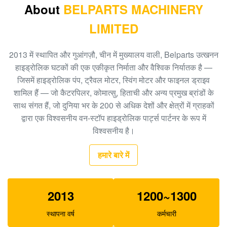
About
BELPARTS MACHINERY
9122781
LIMITED
हिताची खुदाई EX200 HPV116 रेगुलेटर स्पेयर पार्ट्स
19070528
2013 में स्थापित और गुआंगज़ौ, चीन में मुख्यालय वाली, Belparts उत्खनन
K3V63DT हाइड्रोलिक पंप नियामक, E312 खुदाई हाइड्रोलिक
हाइड्रोलिक घटकों की एक एकीकृत निर्माता और वैश्विक निर्यातक है —
पंप पार्ट्स SA8230-09140
जिसमें हाइड्रोलिक पंप, ट्रैवल मोटर, स्विंग मोटर और फाइनल ड्राइव
शामिल हैं — जो कैटरपिलर, कोमात्सु, हिताची और अन्य प्रमुख ब्रांडों के
खुदाई R360 K3V180DT हाइड्रोलिक पंप पार्ट्स XJBN-00590
साथ संगत हैं, जो दुनिया भर के 200 से अधिक देशों और क्षेत्रों में ग्राहकों
पंप नियामक Pump
द्वारा एक विश्वसनीय वन-स्टॉप हाइड्रोलिक पार्ट्स पार्टनर के रूप में
विश्वसनीय है।
E320C खुदाई के लिए SBS120 हाइड्रोलिक पंप परख 1262016
हमारे बारे में
2013
1200~1300
स्थापना वर्ष
कर्मचारी