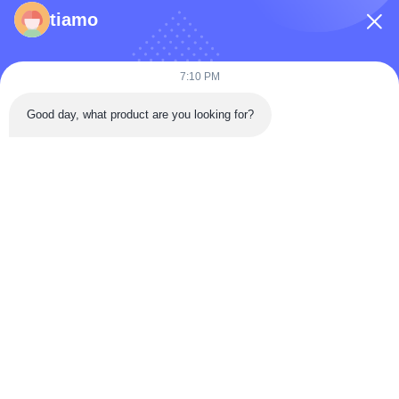
फ़ोन नंबर
tiamo
कंपनी का नाम
7:10 PM
Good day, what product are you looking for?
संदेश
*
संदेश भेजें
घर
उत्पादों
वीडियो
हमारे बारे में
कारखाना भ्रमण
गुणवत्ता नियंत्रण
संपर्क करें