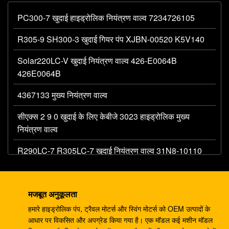
PC300-7 खुदाई हाइड्रोलिक नियंत्रण वाल्व 7234726105
R305-9 SH300-3 खुदाई गियर पंप XJBN-00520 K5V140
Solar220LC-V खुदाई नियंत्रण वाल्व 426-E0064B
426E0064B
4367133 मुख्य नियंत्रण वाल्व
सीएक्स 2 9 0 खुदाई के लिए केबीजे 3023 हाइड्रोलिक मुख्य
नियंत्रण वाल्व
R290LC-7 R305LC-7 खुदाई नियंत्रण वाल्व 31N8-10110
MCV
खुदाई के लिए 708-1W-00042 हाइड्रोलिक गियर पंप PC60 7
मजबूत अनुकूलता
PC75
हमारे हाइड्रोलिक पंप, ट्रैवल मोटर्स और स्विंग मोटर्स को OEM उत्पादों के
एचपीवी55 खुदाई मशीन के पुर्जे पीसी120-3 पीसी120-5 गियर पंप
आधार पर विकसित और अपग्रेड किया गया है। एक मॉडल कई मशीन मॉडल