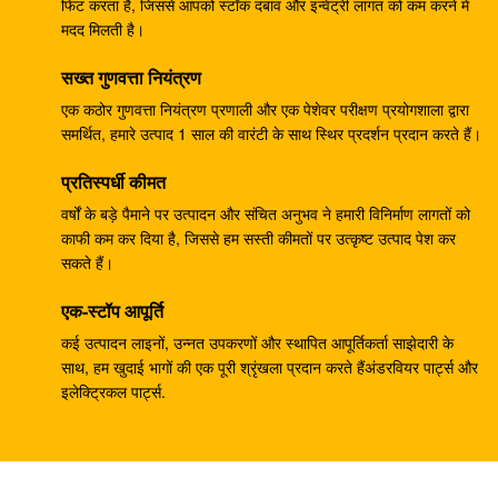
पायलट पंप 708-23-04014 कोमात्सु के लिए
फिट करता है, जिससे आपको स्टॉक दबाव और इन्वेंट्री लागत को कम करने में
मदद मिलती है।
ZX330-3 ZX330-5G ZX450 खुदाई नियंत्रण वाल्व 4625137
सख्त गुणवत्ता नियंत्रण
YA00000734
एक कठोर गुणवत्ता नियंत्रण प्रणाली और एक पेशेवर परीक्षण प्रयोगशाला द्वारा
खुदाई PC40MR-2 हाइड्रोलिक मुख्य नियंत्रण वाल्व 1001-5500
समर्थित, हमारे उत्पाद 1 साल की वारंटी के साथ स्थिर प्रदर्शन प्रदान करते हैं।
ZX300 . के लिए HPV145G प्रेशर पंप रेगुलेटर ९१९५२४३
प्रतिस्पर्धी कीमत
वर्षों के बड़े पैमाने पर उत्पादन और संचित अनुभव ने हमारी विनिर्माण लागतों को
Belparts ZX200 HPV0102 हाइड्रोलिक पंप नियामक
काफी कम कर दिया है, जिससे हम सस्ती कीमतों पर उत्कृष्ट उत्पाद पेश कर
9181608
सकते हैं।
खुदाई करने वाला E304CR स्विंग मोटर परख E304 हाइड्रोलिक
एक-स्टॉप आपूर्ति
स्विंग कमी परख
कई उत्पादन लाइनों, उन्नत उपकरणों और स्थापित आपूर्तिकर्ता साझेदारी के
साथ, हम खुदाई भागों की एक पूरी श्रृंखला प्रदान करते हैंअंडरवियर पार्ट्स और
210Kg SK250 खुदाई नियंत्रण वाल्व B44014B KMX15YD
इलेक्ट्रिकल पार्ट्स.
550 किलो ईसी 460 हाइड्रोलिक कंट्रोल वाल्व असेंबली
14699704
हिताची खुदाई EX300-2 HPV145 हाइड्रोलिक पंप नियामक