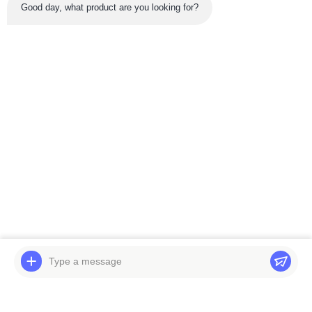
Good day, what product are you looking for?
नवीनतम उत्पाद
वीडियो
वीडियो
कमिंस इंजन पार्ट्स R320LC-
कोमात्सु के लिए स्विंग
7 C8.3-C 11n9-00010 के
गियरबॉक्स पीसी 220-7 बेल
लिए बेलपार्ट्स एक्सकेवेटर इंजन
पार्ट्स एक्सकेवेटर स्विंग