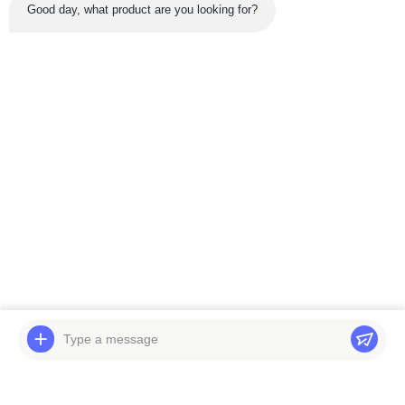
Good day, what product are you looking for?
नवीनतम उत्पाद
वीडियो
हिताची EX300-5 ट्रैवल
खुदाई करने वाला DH370-7
गियरबॉक्स पहला प्लैनेटरी
हाइड्रोलिक खुदाई के पुर्जे
कैरियर स्पाइडर विद सन गियर
401-00359 स्विंग मोटर