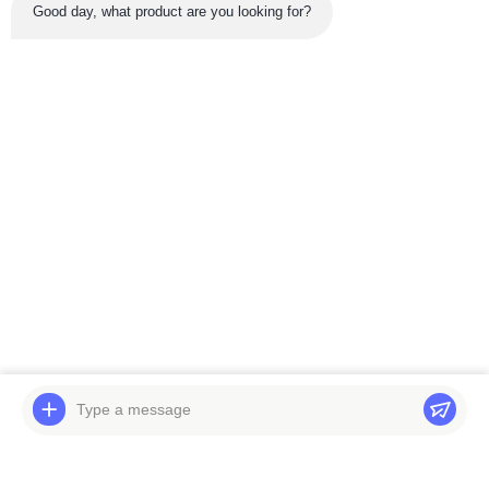
Good day, what product are you looking for?
नवीनतम उत्पाद
वीडियो
वीडियो
हिताची EX300-5 ट्रैवल
खुदाई मशीन SK75-8 SK60-
गियरबॉक्स दूसरा प्लैनेटरी
5 SK60-6 SK75UR स्विंग
कैरियर स्पाइडर सन गियर
गियरबॉक्स