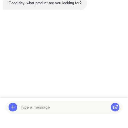
Good day, what product are you looking for?
नवीनतम उत्पाद
वीडियो
वीडियो
खुदाई करने वाले हिस्सों के लिए
कमिंस इंजन पार्ट्स R320LC-
हिताची EX200-2 ट्रैवल
7 C8.3-C 11n9-00010 के
गियरबॉक्स पहला प्लैनेटरी
लिए बेलपार्ट्स एक्सकेवेटर इंजन