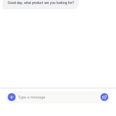
Good day, what product are you looking for?
नवीनतम उत्पाद
वीडियो
वीडियो
उत्खनन पूर्ण इंजन असेंबली
R305-9 R335-9 R290-7
V2203 इंजन अस्सी सेकेंड हैंड
खुदाई स्विंग गियरबॉक्स R305
स्लीविंग गियर बॉक्स 31N8-