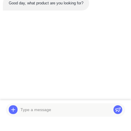
Good day, what product are you looking for?
नवीनतम उत्पाद
वीडियो
वीडियो
कमिंस इंजन पार्ट्स R320LC-
खुदाई मशीन नई हाइड्रोलिक
7 C8.3-C 11n9-00010 के
स्विंग गियरबॉक्स M315 117-
लिए बेलपार्ट्स एक्सकेवेटर इंजन
7935 152-7375 निर्माण