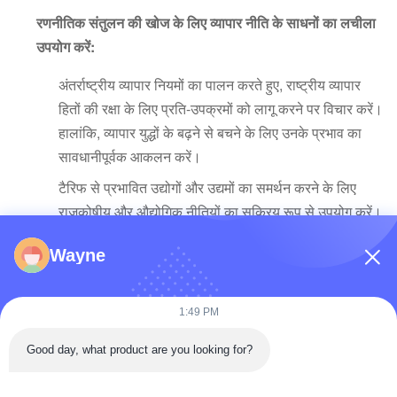
रणनीतिक संतुलन की खोज के लिए व्यापार नीति के साधनों का लचीला
उपयोग करें:
अंतर्राष्ट्रीय व्यापार नियमों का पालन करते हुए, राष्ट्रीय व्यापार
हितों की रक्षा के लिए प्रति-उपक्रमों को लागू करने पर विचार करें।
हालांकि, व्यापार युद्धों के बढ़ने से बचने के लिए उनके प्रभाव का
सावधानीपूर्वक आकलन करें।
टैरिफ से प्रभावित उद्योगों और उद्यमों का समर्थन करने के लिए
राजकोषीय और औद्योगिक नीतियों का सक्रिय रूप से उपयोग करें।
अधिक अनुकूल व्यापार वातावरण के लिए प्रयास करने के लिए
Wayne
संयुक्त राज्य अमेरिका के भीतर मुक्त व्यापार समर्थक ताकतों के
साथ संचार और सहयोग को मजबूत करना।
1:49 PM
निष्कर्ष के रूप में, अमेरिका के बढ़ते टैरिफ का सामना करते हुए, दुनिया भर के
देशों को विविध, अभिनव और सहकारी रणनीतियों को अपनाने की आवश्यकता
Good day, what product are you looking for?
है। They must actively explore new markets and enhance