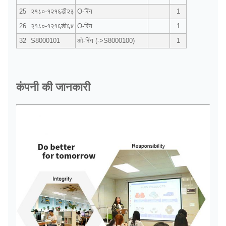
25
२१८०-१२१६डी२३
O-रिंग
1
26
२१८०-१२१६डी६४
O-रिंग
1
32
S8000101
ओ-रिंग (->S8000100)
1
कंपनी की जानकारी