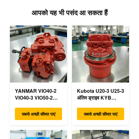
आपको यह भी पसंद आ सकता हैं
YANMAR VIO40-2
Kubota U20-3 U25-3
VIO40-3 VIO50-2
अंतिम ड्राइव KYB
VIO50-3 VIO55-2
MAG-18VP-230F
VIO55-3 मुख्य
OEM ट्रैवल मोटर
सबसे अच्छी कीमत पाएं
सबसे अच्छी कीमत पाएं
हाइड्रोलिक पंप OEM
B0240-18076
PSVD2-17E B0600-
RB511-61290
16023 B0600-16017
RB559-61290
मिनी खुदाई
RC157-78000 मिनी