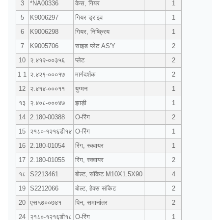
3
*NA00336
केस, गियर
1
5
K9006297
गियर ड्राइव
1
6
K9006298
गियर, निष्क्रिय
1
7
K9005706
साइड प्लेट AS'Y
2
10
२.४१२-००३५६
प्लेट
2
1 1
२.४२९-०००१७
मार्गदर्शक
2
12
२.४१४-०००११
युग्मन
1
१३
२.४०८-०००४७
झाड़ी
1
14
2.180-00388
O-रिंग
2
15
२१८०-१२१६डी१४
O-रिंग
1
16
2.180-01054
रिंग, स्क्वायर
1
17
2.180-01055
रिंग, स्क्वायर
2
१८
S2213461
बोल्ट, सॉकेट M10X1.5X90
4
19
S2212066
बोल्ट, हेक्स सॉकेट
2
20
एस५७००७४१
पिन, समानांतर
2
24
२१८०-१२१६डी१८
O-रिंग
1