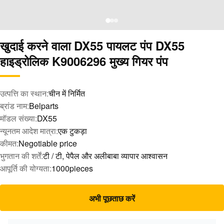
खुदाई करने वाला DX55 पायलट पंप DX55
हाइड्रोलिक K9006296 मुख्य गियर पंप
उत्पत्ति का स्थान:
चीन में निर्मित
ब्रांड नाम:
Belparts
मॉडल संख्या:
DX55
न्यूनतम आदेश मात्रा:
एक टुकड़ा
कीमत:
Negotiable price
भुगतान की शर्तें:
टी / टी, पेपैल और अलीबाबा व्यापार आश्वासन
आपूर्ति की योग्यता:
1000pieces
अभी पूछताछ करें