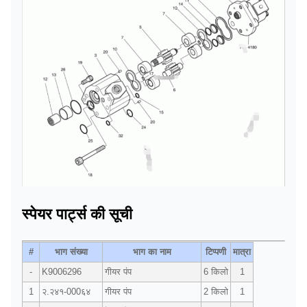
स्पेयर पार्ट्स की सूची
#
भाग संख्या
भाग का नाम
टिप्पणी
मात्रा
-
K9006296
गीयर पंप
6 किलो
1
1
२.२४१-000६४
गीयर पंप
2 किलो
1