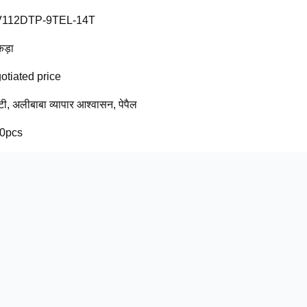
112DTP-9TEL-14T
कड़ा
otiated price
 टी, अलीबाबा व्यापार आश्वासन, पेपैल
0pcs