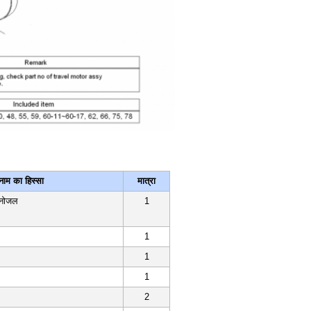
नाम का हिस्सा
मात्रा
 नोजल
1
1
1
1
2