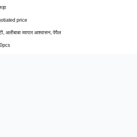
कड़ा
otiated price
 टी, अलीबाबा व्यापार आश्वासन, पेपैल
0pcs