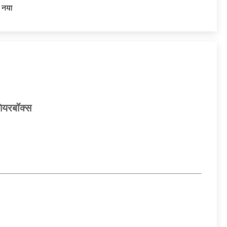
नया
ियरबॉक्स