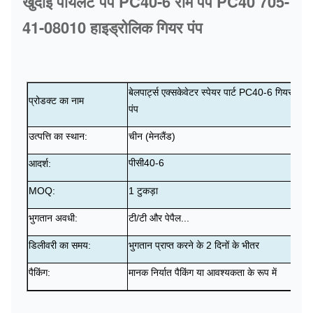
खुदाई पायलट पंप PC40-6 राम पंप PC40 705-
41-08010 हाइड्रोलिक गियर पंप
बेलपार्ट्स एक्सकेवेटर स्पेयर पार्ट PC40-6 गियर
प्रोडक्ट का नाम
पंप
उत्पत्ति का स्थान:
चीन (मेनलैंड)
पीसी40-6
आदर्श:
MOQ:
1 टुकड़ा
भुगतान अवधी:
टी/टी और पेपैल...
डिलीवरी का समय:
भुगतान प्राप्त करने के 2 दिनों के भीतर
पैकिंग:
मानक निर्यात पैकिंग या आवश्यकता के रूप में