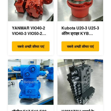
YANMAR VIO40-2
Kubota U20-3 U25-3
VIO40-3 VIO50-2
अंतिम ड्राइव KYB
VIO50-3 VIO55-2
MAG-18VP-230F
VIO55-3 मुख्य
OEM ट्रैवल मोटर
सबसे अच्छी कीमत पाएं
सबसे अच्छी कीमत पाएं
हाइड्रोलिक पंप OEM
B0240-18076
PSVD2-17E B0600-
RB511-61290
16023 B0600-16017
RB559-61290
मिनी खुदाई
RC157-78000 मिनी
खुदाई भागों के लिए