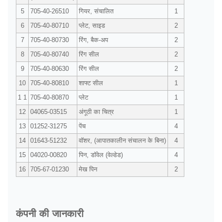
5
705-40-26510
गियर, संचालित
1
6
705-40-80710
प्लेट, साइड
2
7
705-40-80730
रिंग, बैक-अप
2
8
705-40-80740
रिंग सील
2
9
705-40-80630
रिंग सील
2
10
705-40-80810
शाफ्ट सील
1
1 1
705-40-80870
प्लेट
1
12
04065-03515
अंगूठी का चित्र
1
13
01252-31275
पेंच
4
14
01643-51232
वॉशर, (आपातकालीन संचालन के बिना)
4
15
04020-00820
पिन, डॉवेल (वेल्डेड)
4
16
705-67-01230
मेख पिन
2
कंपनी की जानकारी