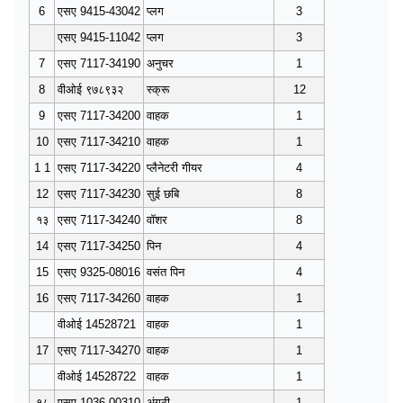
6
एसए 9415-43042
प्लग
3
एसए 9415-11042
प्लग
3
7
एसए 7117-34190
अनुचर
1
8
वीओई ९७८९३२
स्क्रू
12
9
एसए 7117-34200
वाहक
1
10
एसए 7117-34210
वाहक
1
1 1
एसए 7117-34220
प्लैनेटरी गीयर
4
12
एसए 7117-34230
सुई छबि
8
१३
एसए 7117-34240
वॉशर
8
14
एसए 7117-34250
पिन
4
15
एसए 9325-08016
वसंत पिन
4
16
एसए 7117-34260
वाहक
1
वीओई 14528721
वाहक
1
17
एसए 7117-34270
वाहक
1
वीओई 14528722
वाहक
1
१८
एसए 1036-00310
अंगूठी
1