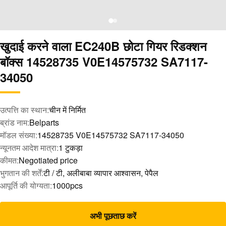
खुदाई करने वाला EC240B छोटा गियर रिडक्शन
बॉक्स 14528735 V0E14575732 SA7117-
34050
उत्पत्ति का स्थान:
चीन में निर्मित
ब्रांड नाम:
Belparts
मॉडल संख्या:
14528735 V0E14575732 SA7117-34050
न्यूनतम आदेश मात्रा:
1 टुकड़ा
कीमत:
Negotiated price
भुगतान की शर्तें:
टी / टी, अलीबाबा व्यापार आश्वासन, पेपैल
आपूर्ति की योग्यता:
1000pcs
अभी पूछताछ करें