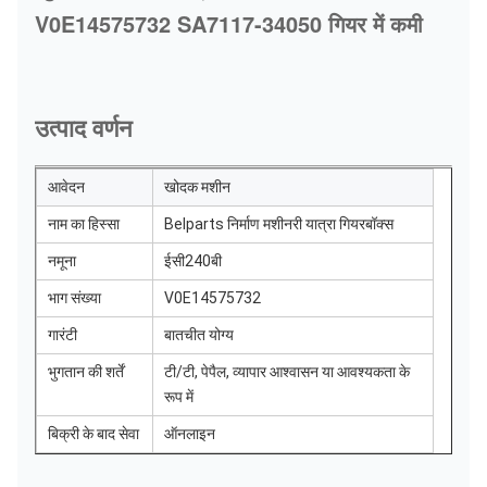
V0E14575732 SA7117-34050 गियर में कमी
उत्पाद वर्णन
आवेदन
खोदक मशीन
नाम का हिस्सा
Belparts निर्माण मशीनरी यात्रा गियरबॉक्स
नमूना
ईसी240बी
भाग संख्या
V0E14575732
गारंटी
बातचीत योग्य
भुगतान की शर्तें
टी/टी, पेपैल, व्यापार आश्वासन या आवश्यकता के
रूप में
बिक्री के बाद सेवा
ऑनलाइन