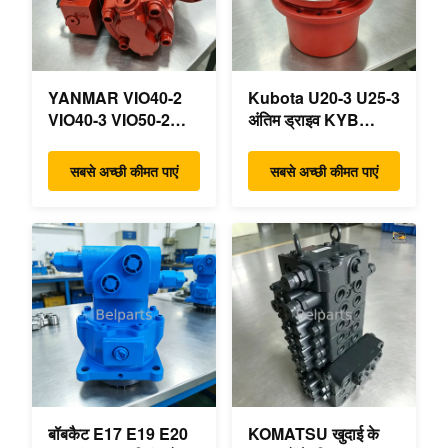
YANMAR VIO40-2
Kubota U20-3 U25-3
VIO40-3 VIO50-2
अंतिम ड्राइव KYB
VIO50-3 VIO55-2
MAG-18VP-230F
VIO55-3 मुख्य
OEM ट्रैवल मोटर
सबसे अच्छी कीमत पाएं
सबसे अच्छी कीमत पाएं
हाइड्रोलिक पंप OEM
B0240-18076
PSVD2-17E B0600-
RB511-61290
16023 B0600-16017
RB559-61290
मिनी खुदाई
RC157-78000 मिनी
खुदाई भागों के लिए
बॉबकैट E17 E19 E20
KOMATSU खुदाई के