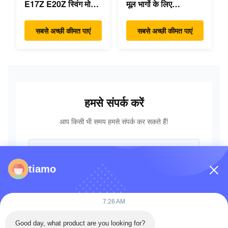
E17Z E20Z स्विंग मोटर
मूल भागों के लिए
रेड्यूसर 7024418
PC55MR-3 हाइड्रोलिक
7024419 मिनी खुदाई के
नियंत्रण वाल्व 723-18-
सबसे अच्छी कीमत पाएं
सबसे अच्छी कीमत पाएं
लिए
18200 723-18-18201
723-18-18202
हमसे संपर्क करें
आप किसी भी समय हमसे संपर्क कर सकते हैं!
tiamo
7:26 AM
Good day, what product are you looking for?