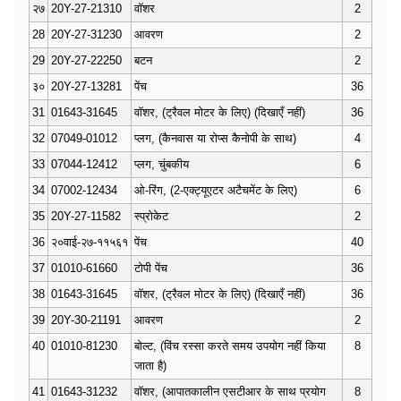
२७
20Y-27-21310
वॉशर
2
28
20Y-27-31230
आवरण
2
29
20Y-27-22250
बटन
2
३०
20Y-27-13281
पेंच
36
31
01643-31645
वॉशर, (ट्रैवल मोटर के लिए) (दिखाएँ नहीं)
36
32
07049-01012
प्लग, (कैनवास या रोप्स कैनोपी के साथ)
4
33
07044-12412
प्लग, चुंबकीय
6
34
07002-12434
ओ-रिंग, (2-एक्ट्यूएटर अटैचमेंट के लिए)
6
35
20Y-27-11582
स्प्रोकेट
2
36
२०वाई-२७-११५६१
पेंच
40
37
01010-61660
टोपी पेंच
36
38
01643-31645
वॉशर, (ट्रैवल मोटर के लिए) (दिखाएँ नहीं)
36
39
20Y-30-21191
आवरण
2
40
01010-81230
बोल्ट, (विंच रस्सा करते समय उपयोग नहीं किया
8
जाता है)
41
01643-31232
वॉशर, (आपातकालीन एसटीआर के साथ प्रयोग
8