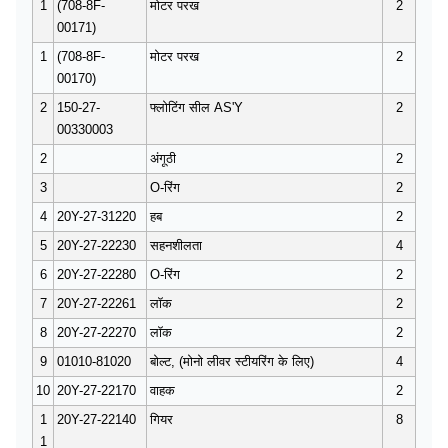
1
(708-8F-
मोटर परख
2
00171)
1
(708-8F-
मोटर परख
2
00170)
2
150-27-
फ्लोटिंग सील AS'Y
2
00330003
2
अंगूठी
2
3
O-रिंग
2
4
20Y-27-31220
हब
2
5
20Y-27-22230
सहनशीलता
4
6
20Y-27-22280
O-रिंग
2
7
20Y-27-22261
लॉक
2
8
20Y-27-22270
लॉक
2
9
01010-81020
बोल्ट, (मोनो लीवर स्टीयरिंग के लिए)
4
10
20Y-27-22170
वाहक
2
1
20Y-27-22140
गियर
8
1