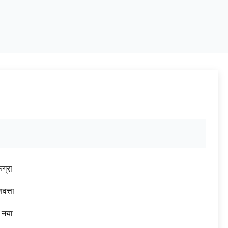
ग्रा
णवत्ता
नया