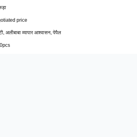
कड़ा
otiated price
 टी, अलीबाबा व्यापार आश्वासन, पेपैल
0pcs