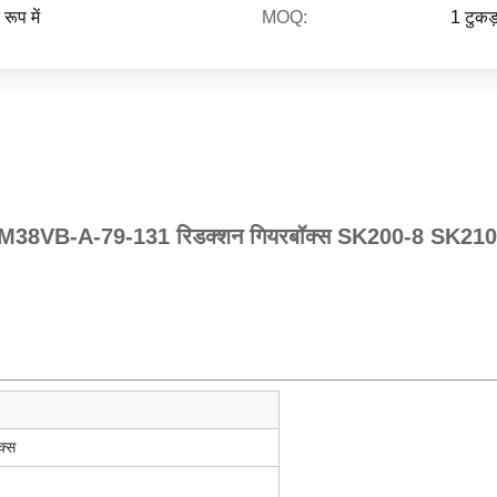
ूप में
MOQ:
1 टुकड़
GM38VB-A-79-131 रिडक्शन गियरबॉक्स SK200-8 SK210-8
क्स