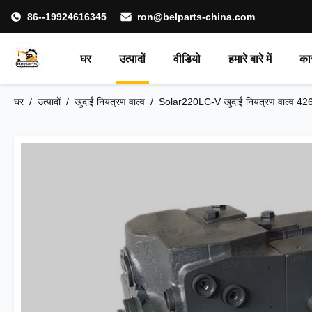
86--19924616345
ron@belparts-china.com
घर
उत्पादों
वीडियो
हमारे बारे में
का
घर
/
उत्पादों
/
खुदाई नियंत्रण वाल्व
/
Solar220LC-V खुदाई नियंत्रण वाल्व