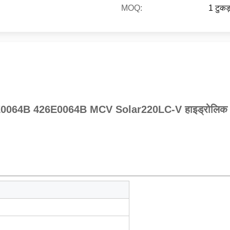
MOQ:
1 टुकड़
E0064B 426E0064B MCV Solar220LC-V हाइड्रोलिक निय