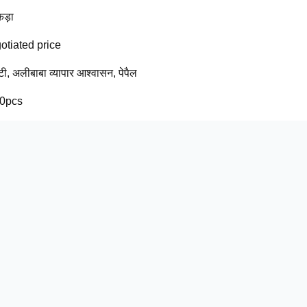
कड़ा
otiated price
 टी, अलीबाबा व्यापार आश्वासन, पेपैल
0pcs