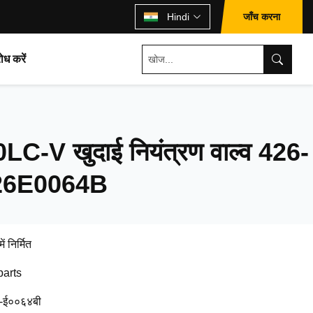
जाँच करना
Hindi
ोध करें
-V खुदाई नियंत्रण वाल्व 426-
26E0064B
ें निर्मित
parts
-ई००६४बी