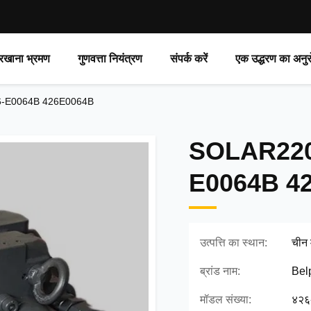
रखाना भ्रमण
गुणवत्ता नियंत्रण
संपर्क करें
एक उद्धरण का अनुर
 426-E0064B 426E0064B
SOLAR220LC
E0064B 4
उत्पत्ति का स्थान:
चीन म
ब्रांड नाम:
Bel
मॉडल संख्या:
४२६