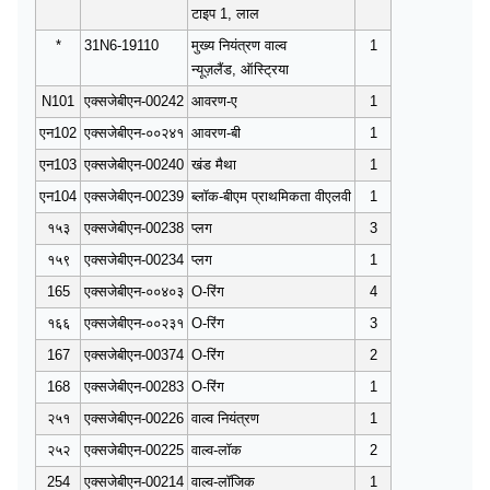
टाइप 1, लाल
*
31N6-19110
मुख्य नियंत्रण वाल्व
1
न्यूज़लैंड, ऑस्ट्रिया
N101
एक्सजेबीएन-00242
आवरण-ए
1
एन102
एक्सजेबीएन-००२४१
आवरण-बी
1
एन103
एक्सजेबीएन-00240
खंड मैथा
1
एन104
एक्सजेबीएन-00239
ब्लॉक-बीएम प्राथमिकता वीएलवी
1
१५३
एक्सजेबीएन-00238
प्लग
3
१५९
एक्सजेबीएन-00234
प्लग
1
165
एक्सजेबीएन-००४०३
O-रिंग
4
१६६
एक्सजेबीएन-००२३१
O-रिंग
3
167
एक्सजेबीएन-00374
O-रिंग
2
168
एक्सजेबीएन-00283
O-रिंग
1
२५१
एक्सजेबीएन-00226
वाल्व नियंत्रण
1
२५२
एक्सजेबीएन-00225
वाल्व-लॉक
2
254
एक्सजेबीएन-00214
वाल्व-लॉजिक
1