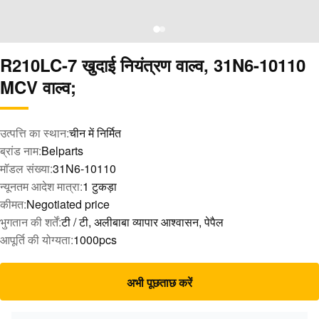
R210LC-7 खुदाई नियंत्रण वाल्व, 31N6-10110
MCV वाल्व;
उत्पत्ति का स्थान:
चीन में निर्मित
ब्रांड नाम:
Belparts
मॉडल संख्या:
31N6-10110
न्यूनतम आदेश मात्रा:
1 टुकड़ा
कीमत:
Negotiated price
भुगतान की शर्तें:
टी / टी, अलीबाबा व्यापार आश्वासन, पेपैल
आपूर्ति की योग्यता:
1000pcs
अभी पूछताछ करें