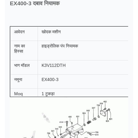
EX400-3 दबाव नियामक
आवेदन
खोदक मशीन
नाम का
हाइड्रोलिक पंप नियामक
हिस्सा
भाग मॉडल
K3V112DTH
नमूना
EX400-3
Moq
1 टुकड़ा
भुगतान की
टी/टी, पेपैल आदि
शर्तें
वितरण
भुगतान प्राप्त होने के 1 दिन बाद (यदि स्टॉक है)