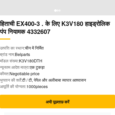
हिताची EX400-3 . के लिए K3V180 हाइड्रोलिक
पंप नियामक 4332607
उत्पत्ति का स्थान:
चीन में निर्मित
ब्रांड नाम:
Belparts
मॉडल संख्या:
K3V180DTH
न्यूनतम आदेश मात्रा:
एक टुकड़ा
कीमत:
Negotiable price
भुगतान की शर्तें:
टी / टी, पेपैल और अलीबाबा व्यापार आश्वासन
आपूर्ति की योग्यता:
1000pieces
अभी पूछताछ करें