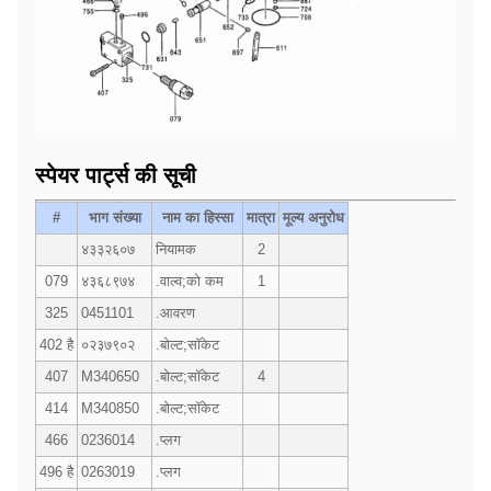
लदान
समुद्र के द्वारा, हवा से, एक्सप्रेस द्वारा, या
आवश्यकतानुसार
स्पेयर पार्ट्स की सूची
#
भाग संख्या
नाम का हिस्सा
मात्रा
मूल्य अनुरोध
४३३२६०७
नियामक
2
079
४३६८९७४
.वाल्व;को कम
1
325
0451101
.आवरण
402 है
०२३७९०२
.बोल्ट;सॉकेट
407
M340650
.बोल्ट;सॉकेट
4
414
M340850
.बोल्ट;सॉकेट
466
0236014
.प्लग
496 है
0263019
.प्लग