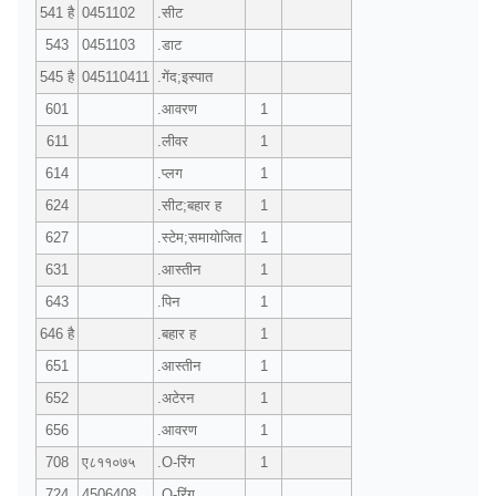
541 है
0451102
.सीट
543
0451103
.डाट
545 है
045110411
.गेंद;इस्पात
601
.आवरण
1
611
.लीवर
1
614
.प्लग
1
624
.सीट;बहार ह
1
627
.स्टेम;समायोजित
1
631
.आस्तीन
1
643
.पिन
1
646 है
.बहार ह
1
651
.आस्तीन
1
652
.अटेरन
1
656
.आवरण
1
708
ए८११०७५
.O-रिंग
1
724
4506408
.O-रिंग