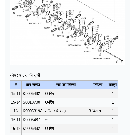
स्पेयर पार्ट्स की सूची
#
भाग संख्या
नाम का हिस्सा
टिप्पणी
मात्रा
15-11
K9005482
O-रिंग
1
15-14
S8010700
O-रिंग
1
16
K9005319A
ब्लॉक गधे यात्रा
3 किग्रा
1
16-11
K9005487
प्लग
1
16-12
K9005482
O-रिंग
1