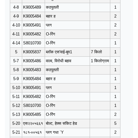
4-8
K9005489
कठपुतली
1
4-9
K9005484
बहार ह
2
4-10
K9005491
प्लग
2
4-11
K9005482
O-रिंग
2
4-14
S8010700
O-रिंग
1
5
K9005837
ब्लॉक एस'वाई-बूम1
7 किलो
1
5-7
K9005486
वाल्व, विरोधी बहाव
1 किलोग्राम
1
5-8
K9005483
कठपुतली
1
5-9
K9005484
बहार ह
1
5-10
K9005491
प्लग
1
5-11
K9005482
O-रिंग
1
5-12
S8010700
O-रिंग
1
5-13
K9005485
O-रिंग
2
5-20
एस२२०५६६१
बोल्ट, हेक्स सॉकेट हेड
5
5-21
१८१-००५६१
प्लग गधा `Y
2