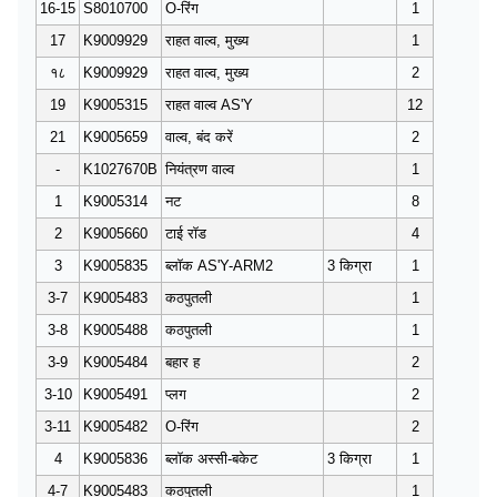
16-15
S8010700
O-रिंग
1
17
K9009929
राहत वाल्व, मुख्य
1
१८
K9009929
राहत वाल्व, मुख्य
2
19
K9005315
राहत वाल्व AS'Y
12
21
K9005659
वाल्व, बंद करें
2
-
K1027670B
नियंत्रण वाल्व
1
1
K9005314
नट
8
2
K9005660
टाई रॉड
4
3
K9005835
ब्लॉक AS'Y-ARM2
3 किग्रा
1
3-7
K9005483
कठपुतली
1
3-8
K9005488
कठपुतली
1
3-9
K9005484
बहार ह
2
3-10
K9005491
प्लग
2
3-11
K9005482
O-रिंग
2
4
K9005836
ब्लॉक अस्सी-बकेट
3 किग्रा
1
4-7
K9005483
कठपुतली
1