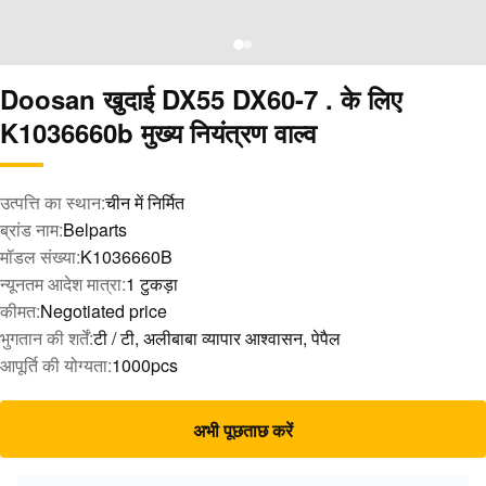
Doosan खुदाई DX55 DX60-7 . के लिए
K1036660b मुख्य नियंत्रण वाल्व
उत्पत्ति का स्थान:
चीन में निर्मित
ब्रांड नाम:
Belparts
मॉडल संख्या:
K1036660B
न्यूनतम आदेश मात्रा:
1 टुकड़ा
कीमत:
Negotiated price
भुगतान की शर्तें:
टी / टी, अलीबाबा व्यापार आश्वासन, पेपैल
आपूर्ति की योग्यता:
1000pcs
अभी पूछताछ करें