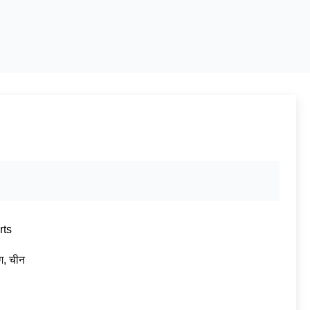
rts
ंग, चीन