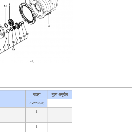
मात्रा
मूल्य अनुरोध
८२७७४५९
1
1