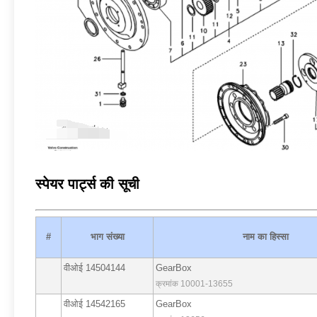
स्पेयर पार्ट्स की सूची
#
भाग संख्या
नाम का हिस्सा
वीओई 14504144
GearBox
क्रमांक 10001-13655
वीओई 14542165
GearBox