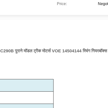
Price:
Negot
EC290B पुराने मॉडल ट्रैक मोटर्स VOE 14504144 स्विंग गियरबॉक्