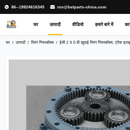
86--19924616345
ron@belparts-china.com
घर
उत्पादों
वीडियो
हमारे बारे में
का
घर
/
उत्पादों
/
स्विंग गियरबॉक्स
/
ईसी 2 9 0 बी खुदाई स्विंग गियरबॉक्स, ट्रैक ड