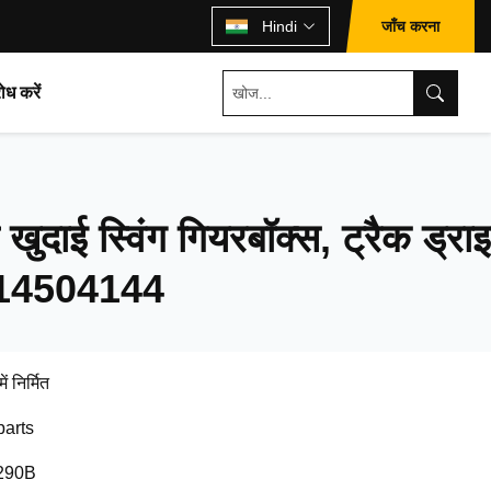
जाँच करना
Hindi
ोध करें
खुदाई स्विंग गियरबॉक्स, ट्रैक ड्रा
ई 14504144
ें निर्मित
parts
290B