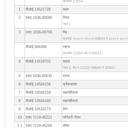
क्रमांक 13656-
1
वीओई 14521728
वाल्व
2
एसए 1036-00590
गियर
नंबर 1
3
एसए 1036-00750
पेंच
क्रमांक १०००१-११००३ एसईआर नं ३०००१-३००
वीओई 984368
स्क्रू
क्रमांक 11004-सेर नं 30013-
4
वीओई 14518702
वाहक
नंबर 2, सेर नं 10320-एसईआर नं 30001-
5
एसए 1036-00630
दस्ता
6
वीओई 14504158
क्रैंकशाफ्ट
7
वीओई 14504159
सहनशीलता
8
वीओई 14504160
सहनशीलता
9
वीओई 14510173
पिन
10
एसए 7118-45221
प्लैनेटरी गीयर
1 1
एसए 7118-45260
वॉशर