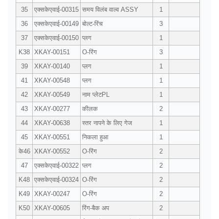
35
एक्सकेएवाई-00315
समय विलंब वाल्व ASSY
1
36
एक्सकेएवाई-00149
बोल्ट-रिंच
3
37
एक्सकेएवाई-00150
प्लग
1
K38
XKAY-00151
O-रिंग
3
39
XKAY-00140
प्लग
1
41
XKAY-00548
प्लग
1
42
XKAY-00549
नाम प्लेटPL
1
43
XKAY-00277
कीलक
2
44
XKAY-00638
स्तर नापने के लिए गेज
1
45
XKAY-00551
निकला हुआ
1
के46
XKAY-00552
O-रिंग
2
47
एक्सकेएवाई-00322
प्लग
2
K48
एक्सकेएवाई-00324
O-रिंग
2
K49
XKAY-00247
O-रिंग
2
K50
XKAY-00605
रिंग-बैक अप
2