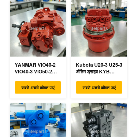
YANMAR VIO40-2
Kubota U20-3 U25-3
VIO40-3 VIO50-2
अंतिम ड्राइव KYB
VIO50-3 VIO55-2
MAG-18VP-230F
VIO55-3 मुख्य
OEM ट्रैवल मोटर
सबसे अच्छी कीमत पाएं
सबसे अच्छी कीमत पाएं
हाइड्रोलिक पंप OEM
B0240-18076
PSVD2-17E B0600-
RB511-61290
16023 B0600-16017
RB559-61290
मिनी खुदाई
RC157-78000 मिनी
खुदाई भागों के लिए