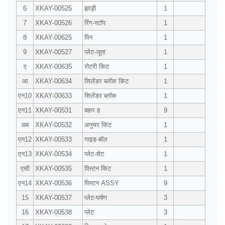
6
XKAY-00525
झाड़ी
1
7
XKAY-00526
रिंग-स्टॉप
1
8
XKAY-00625
पिन
1
9
XKAY-00527
प्लेट-जूता
1
ए
XKAY-00635
रोटरी किट
1
आ
XKAY-00634
सिलेंडर ब्लॉक किट
1
एन10
XKAY-00633
सिलेंडर ब्लॉक
1
एन11
XKAY-00531
बहार ह
9
अब
XKAY-00532
अनुचर किट
1
एन12
XKAY-00533
गाइड-बॉल
1
एन13
XKAY-00534
प्लेट-सेट
1
एसी
XKAY-00535
पिस्टन किट
1
एन14
XKAY-00536
पिस्टन ASSY
9
15
XKAY-00537
प्लेट-घर्षण
3
16
XKAY-00538
प्लेट
3