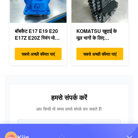
बॉबकैट E17 E19 E20
KOMATSU खुदाई के
E17Z E20Z स्विंग मोटर
मूल भागों के लिए
रेड्यूसर 7024418
PC55MR-3 हाइड्रोलिक
7024419 मिनी खुदाई के
नियंत्रण वाल्व 723-18-
सबसे अच्छी कीमत पाएं
सबसे अच्छी कीमत पाएं
लिए
18200 723-18-18201
723-18-18202
हमसे संपर्क करें
आप किसी भी समय हमसे संपर्क कर सकते हैं!
Kiin