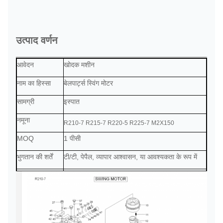
उत्पाद वर्णन
आवेदन
खोदक मशीन
नाम का हिस्सा
बेलपार्ट्स स्विंग मोटर
सामग्री
इस्पात
नमूना
R210-7 R215-7 R220-5 R225-7 M2X150
MOQ
1 पीसी
भुगतान की शर्तें
टी/टी, पेपैल, व्यापार आश्वासन, या आवश्यकता के रूप में
वितरण
भुगतान प्राप्त होने के 2 दिन बाद
लदान
समुद्र के द्वारा, हवा से, एक्सप्रेस द्वारा, या आवश्यकतानुसार