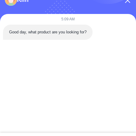
5:09 AM
Good day, what product are you looking for?
भेजना
घर
उत्पादों
वीडियो
हमारे बारे में
कारखाना भ्रमण
गुणवत्ता नियंत्रण
संपर्क करें
एक उद्धरण का अनुरोध करें
समाचार