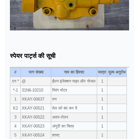
स्पेयर पार्ट्स की सूची
#
भाग संख्या
नाम का हिस्सा
मात्रा
मूल्य अनुरोध
एन *
@
ईंधन इंजेक्शन पाइप और नोजल
1
*-1
31N6-10210
स्विंग मोटर
1
1
XKAY-00637
तन
1
K2
XKAY-00521
तेल को बंद कर दें
1
3
XKAY-00522
असर-रोलर
1
4
XKAY-00523
अंगूठी का चित्र
1
5
XKAY-00524
शाफ्ट
1