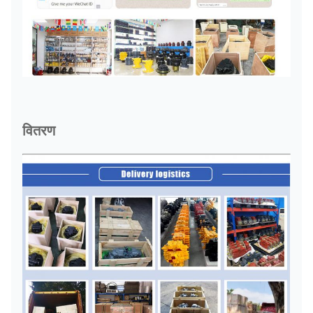
वितरण