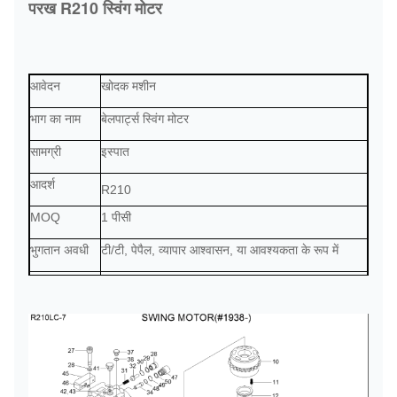
परख R210 स्विंग मोटर
आवेदन
खोदक मशीन
भाग का नाम
बेलपार्ट्स स्विंग मोटर
सामग्री
इस्पात
आदर्श
R210
MOQ
1 पीसी
भुगतान अवधी
टी/टी, पेपैल, व्यापार आश्वासन, या आवश्यकता के रूप में
वितरण
भुगतान प्राप्त होने के 2 दिन बाद
लदान
समुद्र के द्वारा, हवा से, एक्सप्रेस द्वारा, या आवश्यकतानुसार