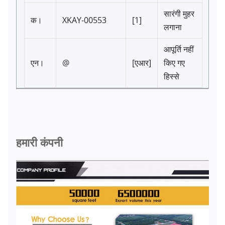
सारंगी मुहर
क।
XKAY-00553
[1]
लगाना
आपूर्ति नहीं
एन।
@
[एआर]
किए गए
हिस्से
हमारी कंपनी