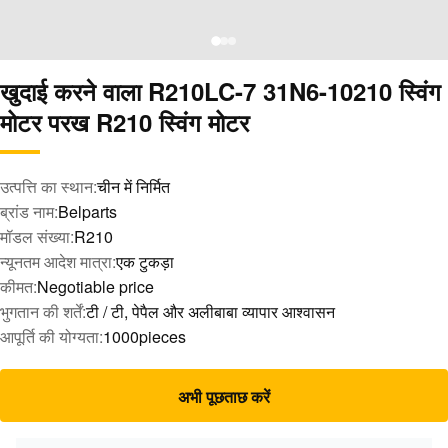
खुदाई करने वाला R210LC-7 31N6-10210 स्विंग
मोटर परख R210 स्विंग मोटर
उत्पत्ति का स्थान:
चीन में निर्मित
ब्रांड नाम:
Belparts
मॉडल संख्या:
R210
न्यूनतम आदेश मात्रा:
एक टुकड़ा
कीमत:
Negotiable price
भुगतान की शर्तें:
टी / टी, पेपैल और अलीबाबा व्यापार आश्वासन
आपूर्ति की योग्यता:
1000pieces
अभी पूछताछ करें