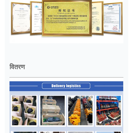
वितरण