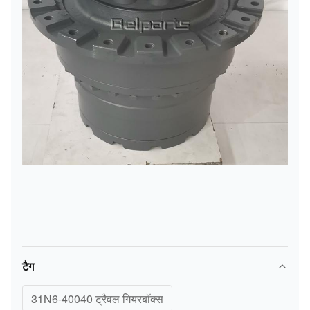
टैग
31N6-40040 ट्रैवल गियरबॉक्स