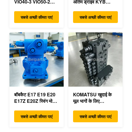
VIO40-3 VIO50-2
अंतिम ड्राइव KYB
VIO50-3 VIO55-2
MAG-18VP-230F
VIO55-3 मुख्य
OEM ट्रैवल मोटर
सबसे अच्छी कीमत पाएं
सबसे अच्छी कीमत पाएं
हाइड्रोलिक पंप OEM
B0240-18076
PSVD2-17E B0600-
RB511-61290
16023 B0600-16017
RB559-61290
मिनी खुदाई
RC157-78000 मिनी
खुदाई भागों के लिए
बॉबकैट E17 E19 E20
KOMATSU खुदाई के
E17Z E20Z स्विंग मोटर
मूल भागों के लिए
रेड्यूसर 7024418
PC55MR-3 हाइड्रोलिक
7024419 मिनी खुदाई के
नियंत्रण वाल्व 723-18-
सबसे अच्छी कीमत पाएं
सबसे अच्छी कीमत पाएं
लिए
18200 723-18-18201
723-18-18202