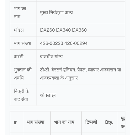
भाग का
मुख्य नियंत्रण वाल्व
नाम
मॉडल
DX260 DX340 DX360
भाग संख्या
426-00223 420-00294
वारंटी
बातचीत योग्य
भुगतान की
टी/टी, वेस्टर्न यूनियन, पेपैल, व्यापार आश्वासन या
अवधि
आवश्यकता के अनुसार
बिक्री के
ऑनलाइन
बाद सेवा
मूल्य
#
भाग संख्या
भाग का नाम
टिप्पणी
Qty.
अनुरोध