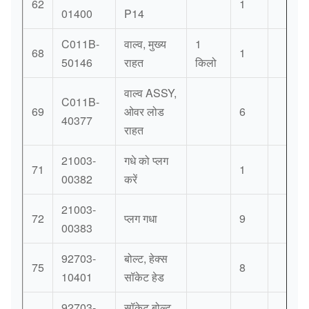
62
1
01400
P14
C011B-
वाल्व, मुख्य
1
68
1
50146
राहत
किलो
वाल्व ASSY,
C011B-
69
ओवर लोड
6
40377
राहत
21003-
गधे को प्लग
71
1
00382
करें
21003-
72
प्लग गधा
9
00383
92703-
बोल्ट, हेक्स
75
8
10401
सॉकेट हेड
92703-
सॉकेट बोल्ट