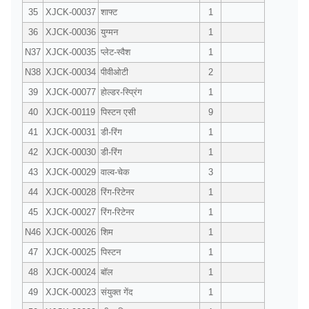
35
XJCK-00037
शाफ्ट
1
36
XJCK-00036
युग्मन
1
N37
XJCK-00035
प्लेट-स्वैश
1
N38
XJCK-00034
पीवीओटी
2
39
XJCK-00077
होल्डर-स्प्रिंग
1
40
XJCK-00119
पिस्टन एसी
9
41
XJCK-00031
डी-रिंग
1
42
XJCK-00030
डी-रिंग
1
43
XJCK-00029
वाल्व-चेक
3
44
XJCK-00028
रिंग-रिटेनर
1
45
XJCK-00027
रिंग-रिटेनर
1
N46
XJCK-00026
शिम
1
47
XJCK-00025
पिस्टन
1
48
XJCK-00024
बॉल
1
49
XJCK-00023
संयुक्त गेंद
1