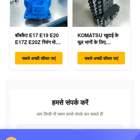
बॉबकैट E17 E19 E20
KOMATSU खुदाई के
E17Z E20Z स्विंग मोटर
मूल भागों के लिए
रेड्यूसर 7024418
PC55MR-3 हाइड्रोलिक
7024419 मिनी खुदाई के
नियंत्रण वाल्व 723-18-
सबसे अच्छी कीमत पाएं
सबसे अच्छी कीमत पाएं
लिए
18200 723-18-18201
723-18-18202
हमसे संपर्क करें
आप किसी भी समय हमसे संपर्क कर सकते हैं!