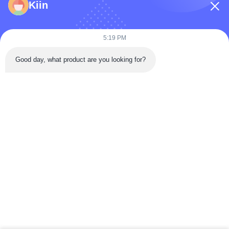
Kiin
5:19 PM
Good day, what product are you looking for?
भेजना
घर
उत्पादों
वीडियो
हमारे बारे में
कारखाना भ्रमण
गुणवत्ता नियंत्रण
संपर्क करें