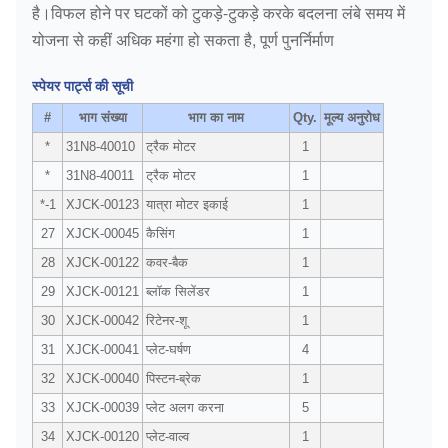
है।विफल होने पर घटकों को टुकड़े-टुकड़े करके बदलना लंबे समय में
योजना से कहीं अधिक महंगा हो सकता है, पूर्ण पुनर्निर्माण
स्पेयर पार्ट्स की सूची
#
भाग संख्या
भाग का नाम
Qty.
मूल्य अनुरोध
*
31N8-40010
ट्रैक मोटर
1
*
31N8-40011
ट्रैक मोटर
1
*-1
XJCK-00123
यात्रा मोटर इकाई
1
27
XJCK-00045
कैसिंग
1
28
XJCK-00122
कवर-बैक
1
29
XJCK-00121
ब्लॉक सिलेंडर
1
30
XJCK-00042
रिटेनर-शू
1
31
XJCK-00041
प्लेट-घर्षण
4
32
XJCK-00040
पिस्टन-ब्रेक
1
33
XJCK-00039
प्लेट अलग करना
5
34
XJCK-00120
प्लेट-वाल्व
1