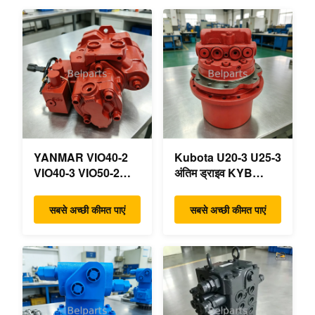
YANMAR VIO40-2
Kubota U20-3 U25-3
VIO40-3 VIO50-2
अंतिम ड्राइव KYB
VIO50-3 VIO55-2
MAG-18VP-230F
VIO55-3 मुख्य
OEM ट्रैवल मोटर
सबसे अच्छी कीमत पाएं
सबसे अच्छी कीमत पाएं
हाइड्रोलिक पंप OEM
B0240-18076
PSVD2-17E B0600-
RB511-61290
16023 B0600-16017
RB559-61290
मिनी खुदाई
RC157-78000 मिनी
खुदाई भागों के लिए