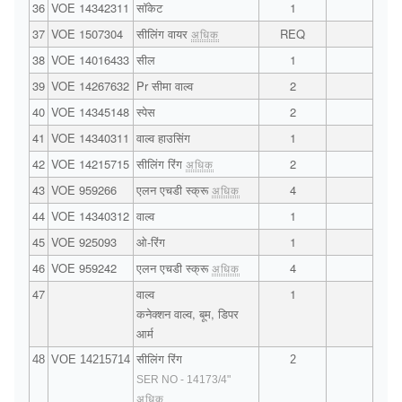
36
VOE 14342311
सॉकेट
1
37
VOE 1507304
सीलिंग वायर
REQ
अधिक
38
VOE 14016433
सील
1
39
VOE 14267632
Pr सीमा वाल्व
2
40
VOE 14345148
स्पेस
2
41
VOE 14340311
वाल्व हाउसिंग
1
42
VOE 14215715
सीलिंग रिंग
2
अधिक
43
VOE 959266
एलन एचडी स्क्रू
4
अधिक
44
VOE 14340312
वाल्व
1
45
VOE 925093
ओ-रिंग
1
46
VOE 959242
एलन एचडी स्क्रू
4
अधिक
47
वाल्व
1
कनेक्शन वाल्व, बूम, डिपर
आर्म
48
VOE 14215714
सीलिंग रिंग
2
SER NO - 14173/4"
अधिक