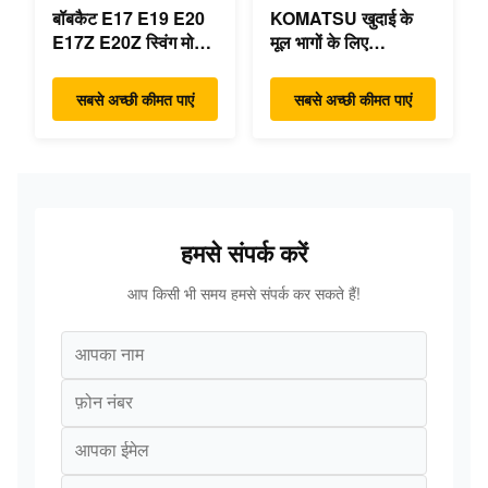
बॉबकैट E17 E19 E20
KOMATSU खुदाई के
E17Z E20Z स्विंग मोटर
मूल भागों के लिए
रेड्यूसर 7024418
PC55MR-3 हाइड्रोलिक
7024419 मिनी खुदाई के
नियंत्रण वाल्व 723-18-
सबसे अच्छी कीमत पाएं
सबसे अच्छी कीमत पाएं
लिए
18200 723-18-18201
723-18-18202
हमसे संपर्क करें
आप किसी भी समय हमसे संपर्क कर सकते हैं!