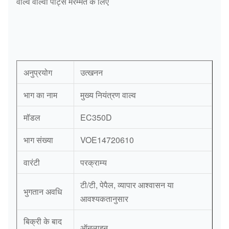
वाल्व वोल्वो पार्ट्स मरम्मत के लिए
अनुप्रयोग
उत्खनन
भाग का नाम
मुख्य नियंत्रण वाल्व
मॉडल
EC350D
भाग संख्या
VOE14720610
वारंटी
परक्राम्य
टी/टी, पेपैल, व्यापार आश्वासन या
भुगतान अवधि
आवश्यकतानुसार
बिक्री के बाद
ऑनलाइन