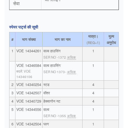
सेवा
स्पेयर पार्ट्स की सूची
मात्रा।
मूल्य
#
भाग संख्या
भाग का नाम
अनुरोध
(REQ=1)
1
VOE 14344261
वाल्व हाउसिंग
1
SER NO -1372
अधिक
VOE 14346584
वाल्व हाउसिंग
1
बदलें: VOE
SER NO 1373-
अधिक
14346106
2
VOE 14340254
स्टड
4
3
VOE 14342507
वॉशर
4
4
VOE 14340729
हेक्सागोन नट
4
5
VOE 14344556
वाल्व
1
SER NO -1355
अधिक
6
VOE 14342504
प्लग
1