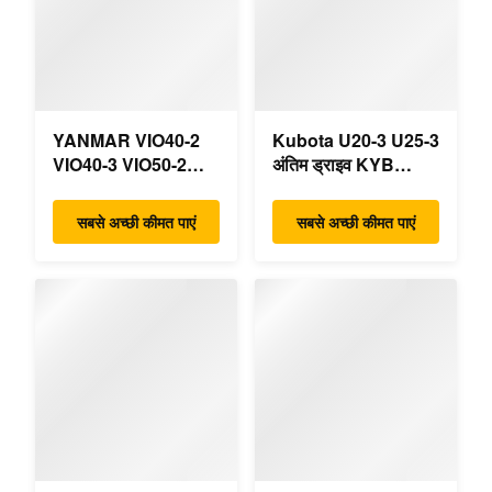
YANMAR VIO40-2
Kubota U20-3 U25-3
VIO40-3 VIO50-2
अंतिम ड्राइव KYB
VIO50-3 VIO55-2
MAG-18VP-230F
VIO55-3 मुख्य
OEM ट्रैवल मोटर
सबसे अच्छी कीमत पाएं
सबसे अच्छी कीमत पाएं
हाइड्रोलिक पंप OEM
B0240-18076
PSVD2-17E B0600-
RB511-61290
16023 B0600-16017
RB559-61290
मिनी खुदाई
RC157-78000 मिनी
खुदाई भागों के लिए