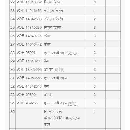
22
VOE 14340762
स्प्रिंग डिस्क
3
23
VOE 14046452
संपीड़न स्प्रिंग
1
24
VOE 14342683
संपीड़न स्प्रिंग
2
25
VOE 14340239
स्प्रिंग डिस्क
3
26
VOE 14340776
स्पेस
3
27
VOE 14046442
वॉशर
3
28
VOE 959261
एलन एचडी स्क्रू
3
अधिक
29
VOE 14340237
कैप
3
30
VOE 13925095
ओ-रिंग
3
अधिक
31
VOE 14263683
एलन एचडी स्क्रू
6
32
VOE 14342513
कैप
3
33
VOE 925091
ओ-रिंग
3
34
VOE 959256
एलन एचडी स्क्रू
6
अधिक
35
Pr सीमा वाल्व
1
प्रेशर लिमिटिंग वाल्व, मुख्य
वाल्व