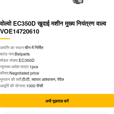
वोल्वो EC350D खुदाई मशीन मुख्य नियंत्रण वाल्व
VOE14720610
उत्पत्ति का स्थान:
चीन में निर्मित
ब्रांड नाम:
Belparts
मॉडल संख्या:
EC350D
न्यूनतम आदेश मात्रा:
1pcs
कीमत:
Negotiated price
भुगतान की शर्तें:
टी/टी, व्यापार आश्वासन, पेपैल
आपूर्ति की योग्यता:
1000 पीसी
अभी पूछताछ करें