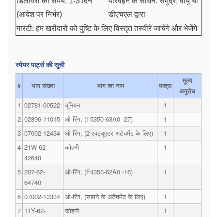
डिलीवरी का समय: 1-3 दिन
परिवहन के साधन: समुद्र, वायु या
(आदेश पर निर्भर)
डीएचएल द्वारा
हम खरीदारों को पुष्टि के लिए विस्तृत तस्वीरें जांचेंगे और भेजेंगे
गारंटी:
स्पेयर पार्ट्स की सूची
मूल्य
#
भाग संख्या
भाग का नाम
मात्रा
अनुरोध
1
02781-00522
यूनियन
1
2
02896-11015
ओ-रिंग, (F5350-63A0 -27)
1
3
07002-12434
ओ-रिंग, (2-एक्ट्यूएटर अटैचमेंट के लिए)
1
4
21W-62-
कोहनी
1
42640
5
207-62-
ओ-रिंग, (F4350-62A0 -16)
1
64740
6
07002-13334
ओ-रिंग, (सामने के अटैचमेंट के लिए)
1
7
11Y-62-
कोहनी
1