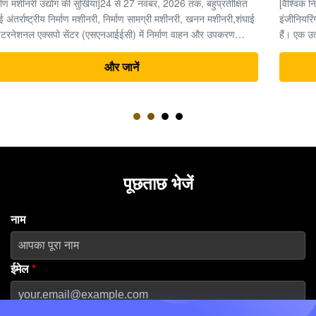
[वैश्विक निर्माण मशीनरी उद्योग अवलोकन] भारी मशीनरी और अर्थमूविंग
इंजीनियरिंग के क्षेत्र में, समय पैसा है, और उत्खननकर्ता पूरी परियोजना का "दिल"
हैं। एक उत्खननकर्ता की जटिल विद्युत प्रणाली के भीतर, अंतिम ड्राइव (ट्रैवल
मोटर और रेड्यूसर असेंबली) उच्च दबाव वाली हाइड्रोलिक ऊर्जा को यांत्रिक
ड्राइविंग बल ...
और जानें
पूछताछ भेजें
नाम
ईमेल
*