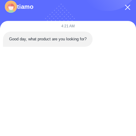
फ़ोन नंबर
tiamo
कंपनी का नाम
4:21 AM
Good day, what product are you looking for?
संदेश
*
संदेश भेजें
घर
उत्पादों
वीडियो
हमारे बारे में
कारखाना भ्रमण
गुणवत्ता नियंत्रण
संपर्क करें