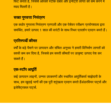
पायलट पंप 708-23-04014 कोमात्सु के लिए
फिट करता है, जिससे आपको स्टॉक दबाव और इन्वेंट्री लागत को कम करने में
मदद मिलती है।
ZX330-3 ZX330-5G ZX450 खुदाई नियंत्रण वाल्व 4625137
सख्त गुणवत्ता नियंत्रण
YA00000734
एक कठोर गुणवत्ता नियंत्रण प्रणाली और एक पेशेवर परीक्षण प्रयोगशाला द्वारा
खुदाई PC40MR-2 हाइड्रोलिक मुख्य नियंत्रण वाल्व 1001-5500
समर्थित, हमारे उत्पाद 1 साल की वारंटी के साथ स्थिर प्रदर्शन प्रदान करते हैं।
ZX300 . के लिए HPV145G प्रेशर पंप रेगुलेटर ९१९५२४३
प्रतिस्पर्धी कीमत
वर्षों के बड़े पैमाने पर उत्पादन और संचित अनुभव ने हमारी विनिर्माण लागतों को
Belparts ZX200 HPV0102 हाइड्रोलिक पंप नियामक
काफी कम कर दिया है, जिससे हम सस्ती कीमतों पर उत्कृष्ट उत्पाद पेश कर
9181608
सकते हैं।
खुदाई करने वाला E304CR स्विंग मोटर परख E304 हाइड्रोलिक
एक-स्टॉप आपूर्ति
स्विंग कमी परख
कई उत्पादन लाइनों, उन्नत उपकरणों और स्थापित आपूर्तिकर्ता साझेदारी के
साथ, हम खुदाई भागों की एक पूरी श्रृंखला प्रदान करते हैंअंडरवियर पार्ट्स और
210Kg SK250 खुदाई नियंत्रण वाल्व B44014B KMX15YD
इलेक्ट्रिकल पार्ट्स.
550 किलो ईसी 460 हाइड्रोलिक कंट्रोल वाल्व असेंबली
14699704
हिताची खुदाई EX300-2 HPV145 हाइड्रोलिक पंप नियामक