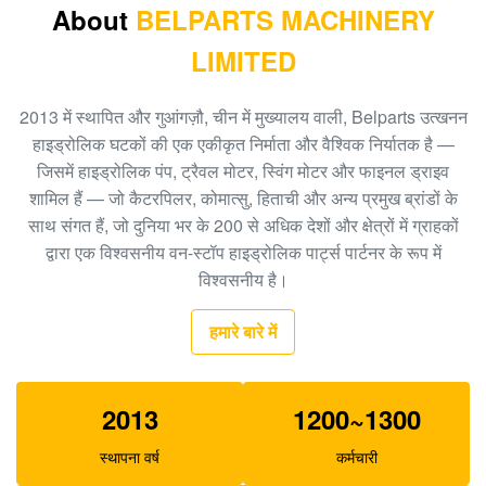
About
BELPARTS MACHINERY
9122781
LIMITED
हिताची खुदाई EX200 HPV116 रेगुलेटर स्पेयर पार्ट्स
19070528
2013 में स्थापित और गुआंगज़ौ, चीन में मुख्यालय वाली, Belparts उत्खनन
K3V63DT हाइड्रोलिक पंप नियामक, E312 खुदाई हाइड्रोलिक
हाइड्रोलिक घटकों की एक एकीकृत निर्माता और वैश्विक निर्यातक है —
पंप पार्ट्स SA8230-09140
जिसमें हाइड्रोलिक पंप, ट्रैवल मोटर, स्विंग मोटर और फाइनल ड्राइव
शामिल हैं — जो कैटरपिलर, कोमात्सु, हिताची और अन्य प्रमुख ब्रांडों के
खुदाई R360 K3V180DT हाइड्रोलिक पंप पार्ट्स XJBN-00590
साथ संगत हैं, जो दुनिया भर के 200 से अधिक देशों और क्षेत्रों में ग्राहकों
पंप नियामक Pump
द्वारा एक विश्वसनीय वन-स्टॉप हाइड्रोलिक पार्ट्स पार्टनर के रूप में
विश्वसनीय है।
E320C खुदाई के लिए SBS120 हाइड्रोलिक पंप परख 1262016
हमारे बारे में
2013
1200~1300
स्थापना वर्ष
कर्मचारी