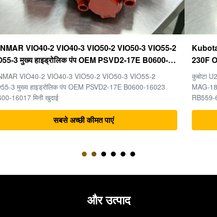
Kubota U20-3 U25-3 अंतिम ड्राइव KYB MAG-18VP-
230F OEM ट्रैवल मोटर B0240-18076 RB511-61290
RB559-61290 RC157-78000 मिनी खुदाई भागों के लिए
कुबोटा U20-3 U25-3 मिनी खुदाई मशीन के पुर्जों के लिए अंतिम ड्राइव KYB
MAG-18VP-230F ट्रैवल मोटर B0240-18076 RB511-61290
RB559-61290 RC157-78000
सबसे अच्छी कीमत पाएं
और उत्पाद