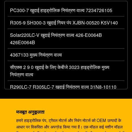
PC300-7 खुदाई हाइड्रोलिक नियंत्रण वाल्व 7234726105
R305-9 SH300-3 खुदाई गियर पंप XJBN-00520 K5V140
Solar220LC-V खुदाई नियंत्रण वाल्व 426-E0064B
426E0064B
4367133 मुख्य नियंत्रण वाल्व
सीएक्स 2 9 0 खुदाई के लिए केबीजे 3023 हाइड्रोलिक मुख्य
नियंत्रण वाल्व
R290LC-7 R305LC-7 खुदाई नियंत्रण वाल्व 31N8-10110
MCV
खुदाई के लिए 708-1W-00042 हाइड्रोलिक गियर पंप PC60 7
मजबूत अनुकूलता
PC75
हमारे हाइड्रोलिक पंप, ट्रैवल मोटर्स और स्विंग मोटर्स को OEM उत्पादों के
एचपीवी55 खुदाई मशीन के पुर्जे पीसी120-3 पीसी120-5 गियर पंप
आधार पर विकसित और अपग्रेड किया गया है। एक मॉडल कई मशीन मॉडल