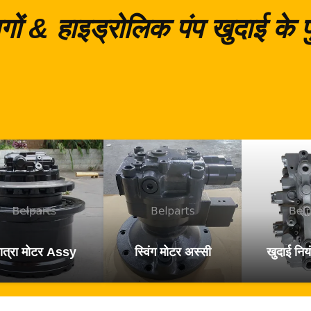
गों & हाइड्रोलिक पंप खुदाई के
ात्रा मोटर Assy
स्विंग मोटर अस्सी
खुदाई नियं