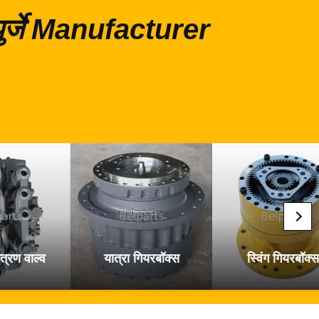
 पुर्जे Manufacturer
त्रण वाल्व
यात्रा गियरबॉक्स
स्विंग गियरबॉक्स