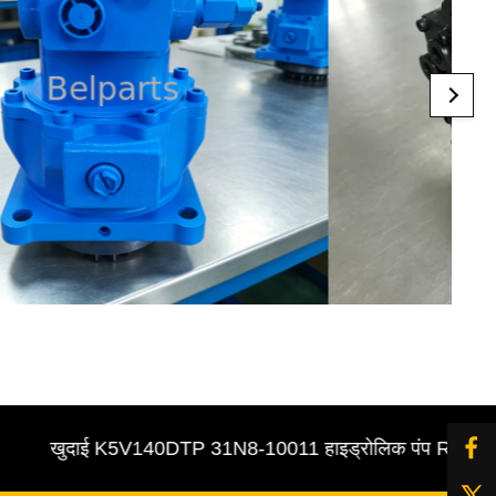
खुदाई K5V140DTP 31N8-10011 हाइड्रोलिक पंप R305-7 पायलट /