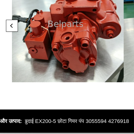
हिताची खुदाई EX200-5 छोटा गियर पंप 3055594 4276918
और उत्पाद: