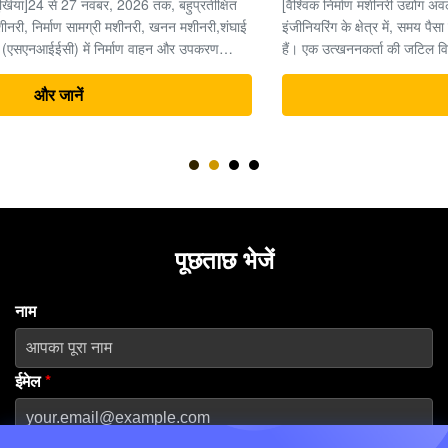
[वैश्विक निर्माण मशीनरी उद्योग अवलोकन] भारी मशीनरी और अर्थमूविंग
इंजीनियरिंग के क्षेत्र में, समय पैसा है, और उत्खननकर्ता पूरी परियोजना का "दिल"
हैं। एक उत्खननकर्ता की जटिल विद्युत प्रणाली के भीतर, अंतिम ड्राइव (ट्रैवल
मोटर और रेड्यूसर असेंबली) उच्च दबाव वाली हाइड्रोलिक ऊर्जा को यांत्रिक
ड्राइविंग बल ...
और जानें
पूछताछ भेजें
नाम
ईमेल
*