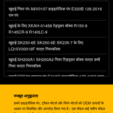
खुदाई गियर पंप A8V0107 हाइड्रोलिक पंप E320B 126-2016
राम पंप
खुदाई के लिए XKAH-01458 रेड्यूसर बॉक्स R150-9
R145CR-9 R140LC-9
खुदाई SK230-6E SK250-6E SK235-7 के लिए
LQ15V00019F यात्रा गियरबॉक्स
खुदाई SH200A1 SH200A2 गियर रिड्यूसर बॉक्स यात्रा कमी
गियर यात्रा गियरबॉक्स
खुदाई SBS80 पायलट पंप E312C हाइड्रोलिक 173-1203 मुख्य
गियर पंप gear
खुदाई करने वाला AP12 हाइड्रोलिक गियर पंप E320 E325
मजबूत अनुकूलता
087-4719 हाइड्रोलिक पंप
हमारे हाइड्रोलिक पंप, ट्रैवल मोटर्स और स्विंग मोटर्स को OEM उत्पादों के
आधार पर विकसित और अपग्रेड किया गया है। एक मॉडल कई मशीन मॉडल
4278696 हाइड्रोलिक गियर पंप, ZX225 ZX180 ZX210W के