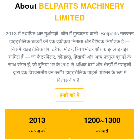
A8VO200 DH420
About
BELPARTS MACHINERY
LIMITED
708-1L-00413 हाइड्रोलिक गियर पंप, एचपीवी 95 हाइड्रोलिक
पंप
2013 में स्थापित और गुआंगज़ौ, चीन में मुख्यालय वाली, Belparts उत्खनन
खुदाई करने वाला HPV160 हाइड्रोलिक बाहरी गियर पंप 704-23-
हाइड्रोलिक घटकों की एक एकीकृत निर्माता और वैश्विक निर्यातक है —
30601
जिसमें हाइड्रोलिक पंप, ट्रैवल मोटर, स्विंग मोटर और फाइनल ड्राइव
शामिल हैं — जो कैटरपिलर, कोमात्सु, हिताची और अन्य प्रमुख ब्रांडों के
EC210 EC240 खुदाई मुख्य नियंत्रण वाल्व VOE14532821
साथ संगत हैं, जो दुनिया भर के 200 से अधिक देशों और क्षेत्रों में ग्राहकों
PC300-6 खुदाई गियर प्रकार हाइड्रोलिक पंप PHV132 708-
द्वारा एक विश्वसनीय वन-स्टॉप हाइड्रोलिक पार्ट्स पार्टनर के रूप में
2H-00181
विश्वसनीय है।
१०० नया ईसी२९०बीएलसी खुदाई नियंत्रण वाल्व १४५११४३९
हमारे बारे में
XJBN-00385 खुदाई के लिए हाइड्रोलिक गियर पंप K3V63
SK100-1 R130
2013
1200~1300
स्थापना वर्ष
कर्मचारी