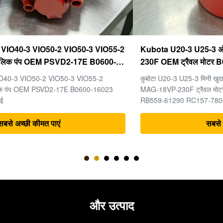
Kubota U20-3 U25-3 अंतिम ड्राइव KYB MAG-18VP-
230F OEM ट्रैवल मोटर B0240-18076 RB511-61290
RB559-61290 RC157-78000 मिनी खुदाई भागों के लिए
कुबोटा U20-3 U25-3 मिनी खुदाई मशीन के पुर्जों के लिए अंतिम ड्राइव KYB
MAG-18VP-230F ट्रैवल मोटर B0240-18076 RB511-61290
RB559-61290 RC157-78000
सबसे अच्छी कीमत पाएं
और उत्पाद