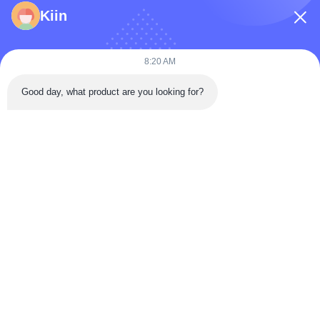
फ़ोन नंबर
Kiin
कंपनी का नाम
8:20 AM
Good day, what product are you looking for?
संदेश
*
संदेश भेजें
घर
उत्पादों
वीडियो
हमारे बारे में
कारखाना भ्रमण
गुणवत्ता नियंत्रण
संपर्क करें