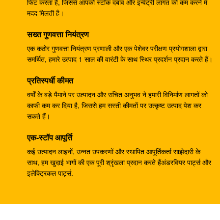
फिट करता है, जिससे आपको स्टॉक दबाव और इन्वेंट्री लागत को कम करने में
लिए वाणिज्यिक राम पंप
मदद मिलती है।
खुदाई करने वाला EC240B छोटा गियर रिडक्शन बॉक्स
सख्त गुणवत्ता नियंत्रण
14528735 V0E14575732 SA7117-34050
एक कठोर गुणवत्ता नियंत्रण प्रणाली और एक पेशेवर परीक्षण प्रयोगशाला द्वारा
समर्थित, हमारे उत्पाद 1 साल की वारंटी के साथ स्थिर प्रदर्शन प्रदान करते हैं।
708-25-04014 औद्योगिक गियर पंप, खुदाई पीसी200-5 के लिए
हाइड्रोलिक पिस्टन पंप
प्रतिस्पर्धी कीमत
खुदाई पीसी200-3 हाइड्रोलिक गियर पंप 708-25-0106410
वर्षों के बड़े पैमाने पर उत्पादन और संचित अनुभव ने हमारी विनिर्माण लागतों को
काफी कम कर दिया है, जिससे हम सस्ती कीमतों पर उत्कृष्ट उत्पाद पेश कर
खुदाई करने वाला ZX200 9233687 ट्रैवल गियरबॉक्स,
सकते हैं।
9233688 स्पीड रिडक्शन गियरबॉक्स:
एक-स्टॉप आपूर्ति
पीसी200-6 पीसी200-7 गियर स्पीड रेड्यूसर, मोटर रेड्यूसर
कई उत्पादन लाइनों, उन्नत उपकरणों और स्थापित आपूर्तिकर्ता साझेदारी के
गियरबॉक्स 20Y-27-00301
साथ, हम खुदाई भागों की एक पूरी श्रृंखला प्रदान करते हैंअंडरवियर पार्ट्स और
इलेक्ट्रिकल पार्ट्स.
GM38VB-A-79-131 SK200-8 SK210-8 . के लिए अंतिम
ड्राइव गियरबॉक्स
E330C E345 1932702 1948383 हाइड्रोलिक स्पेयर पार्ट्स